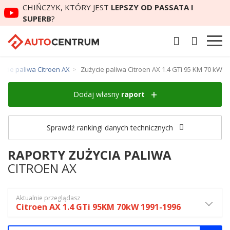
CHIŃCZYK, KTÓRY JEST
LEPSZY OD PASSATA I
SUPERB
?
ycie paliwa Citroen AX
Zużycie paliwa Citroen AX 1.4 GTi 95 KM 70 kW
Dodaj własny
raport
Sprawdź rankingi danych technicznych
RAPORTY ZUŻYCIA PALIWA
CITROEN AX
Aktualnie przeglądasz
Citroen AX 1.4 GTi 95KM 70kW 1991-1996