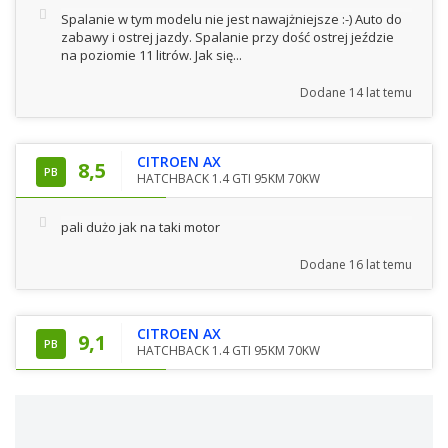
Spalanie w tym modelu nie jest nawajżniejsze :-) Auto do
zabawy i ostrej jazdy. Spalanie przy dość ostrej jeździe
na poziomie 11 litrów. Jak się...
Dodane
14 lat temu
CITROEN AX
8,5
PB
HATCHBACK 1.4 GTI 95KM 70KW
pali dużo jak na taki motor
Dodane
16 lat temu
CITROEN AX
9,1
PB
HATCHBACK 1.4 GTI 95KM 70KW