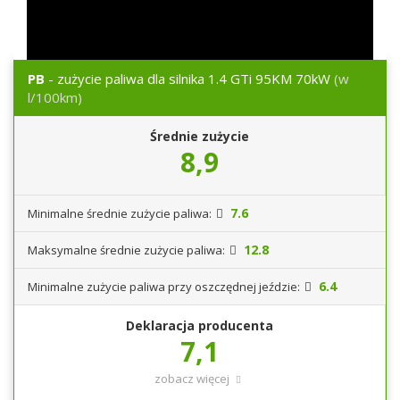
PB
- zużycie paliwa dla silnika 1.4 GTi 95KM 70kW
(w
l/100km)
Średnie zużycie
8,9
7.6
Minimalne średnie zużycie paliwa:
12.8
Maksymalne średnie zużycie paliwa:
6.4
Minimalne zużycie paliwa przy oszczędnej jeździe:
Deklaracja producenta
7,1
zobacz więcej