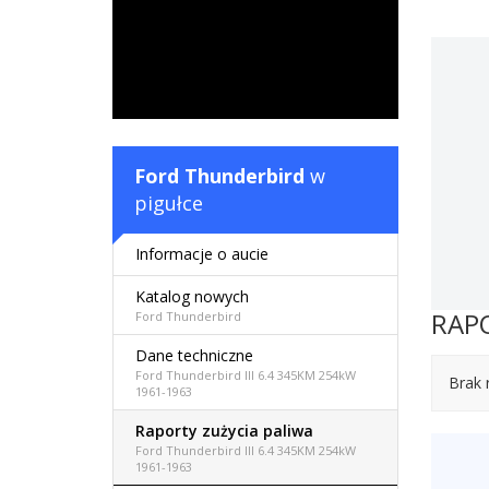
Ford Thunderbird
w
pigułce
Informacje o aucie
Katalog nowych
RAP
Ford Thunderbird
Dane techniczne
Ford Thunderbird III 6.4 345KM 254kW
Brak 
1961-1963
Raporty zużycia paliwa
Ford Thunderbird III 6.4 345KM 254kW
1961-1963