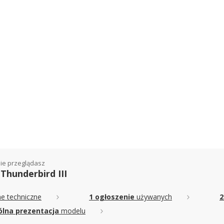
ie przeglądasz
Thunderbird III
e techniczne
1 ogłoszenie
używanych
2
lna prezentacja
modelu