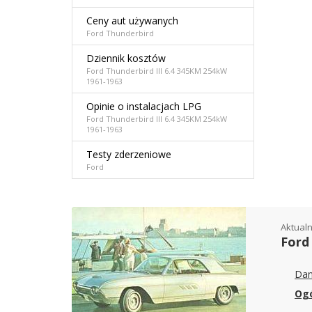
Ceny aut używanych
Ford Thunderbird
Dziennik kosztów
Ford Thunderbird III 6.4 345KM 254kW
1961-1963
Opinie o instalacjach LPG
Ford Thunderbird III 6.4 345KM 254kW
1961-1963
Testy zderzeniowe
Ford
Aktualn
Ford 
Dan
Ogó