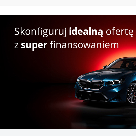
Skonfiguruj
idealną
ofertę
z
super
finansowaniem