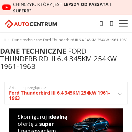
CHIŃCZYK, KTÓRY JEST
LEPSZY OD PASSATA I
SUPERB
?
 III
Dane techniczne Ford Thunderbird III 6.4 345KM 254kW 1961-1963
DANE TECHNICZNE
FORD
THUNDERBIRD III 6.4 345KM 254KW
1961-1963
Aktualnie przeglądasz
Ford Thunderbird III 6.4 345KM 254kW 1961-
1963
Skonfiguruj
idealną
ofertę z
super
finansowaniem