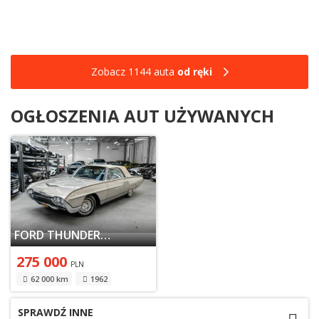
Zobacz 1144 auta
od ręki
OGŁOSZENIA AUT UŻYWANYCH
FORD THUNDERBIRD III 1962
275 000
PLN
62 000 km
1962
SPRAWDŹ INNE