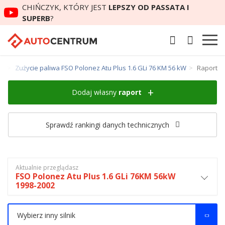
CHIŃCZYK, KTÓRY JEST
LEPSZY OD PASSATA I
SUPERB
?
us
Zużycie paliwa FSO Polonez Atu Plus 1.6 GLi 76 KM 56 kW
Raport
Dodaj własny
raport
Sprawdź rankingi danych technicznych
Aktualnie przeglądasz
FSO Polonez Atu Plus 1.6 GLi 76KM 56kW
1998-2002
Wybierz inny silnik