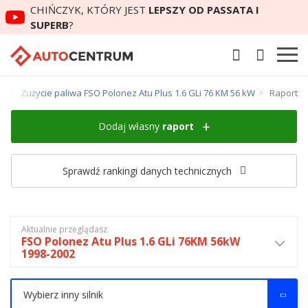
CHIŃCZYK, KTÓRY JEST
LEPSZY OD PASSATA I
SUPERB
?
us
Zużycie paliwa FSO Polonez Atu Plus 1.6 GLi 76 KM 56 kW
Raport
Dodaj własny
raport
Sprawdź rankingi danych technicznych
Aktualnie przeglądasz
FSO Polonez Atu Plus 1.6 GLi 76KM 56kW
1998-2002
Wybierz inny silnik