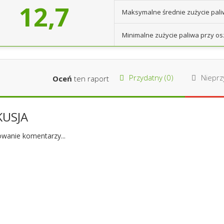
12,7
Maksymalne średnie zużycie pal
Minimalne zużycie paliwa przy os
Przydatny (
0
)
Nieprzy
Oceń
ten raport
KUSJA
wanie komentarzy...