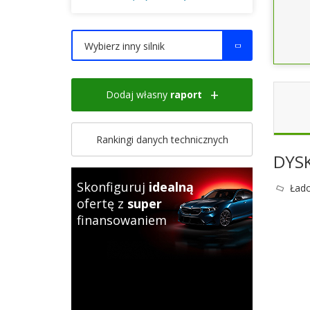
Wybierz inny silnik
Dodaj własny
raport
Rankingi danych technicznych
DYS
Skonfiguruj
idealną
Łado
ofertę z
super
finansowaniem