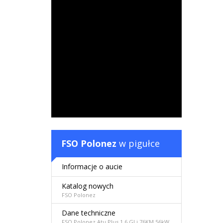
FSO Polonez
w pigułce
Informacje o aucie
Katalog nowych
FSO Polonez
Dane techniczne
FSO Polonez Atu Plus 1.6 GLi 76KM 56kW