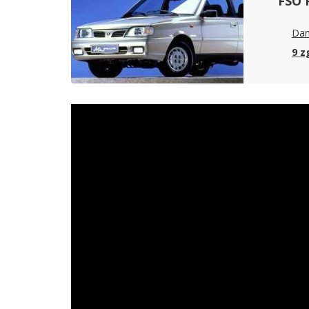
FSO 
Dan
9 z