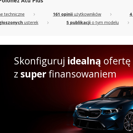
Polonez Atu Plus
e techniczne
161 opinii
użytkowników
4
głoszonych
usterek
5 publikacji
o tym modelu
Skonfiguruj
idealną
ofertę
z
super
finansowaniem