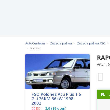
AutoCentrum
Zużycie paliwa
Zużycie paliwa FSO
Raport
RAP
Artur
,
6
FSO Polonez Atu Plus 1.6
Pb
- 
GLi 76KM 56kW 1998-
2002
3,9 (19 ocen)