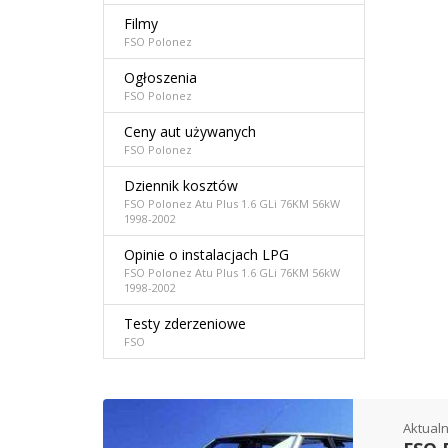
Filmy
FSO Polonez
Ogłoszenia
FSO Polonez
Ceny aut używanych
FSO Polonez
Dziennik kosztów
FSO Polonez Atu Plus 1.6 GLi 76KM 56kW
1998-2002
Opinie o instalacjach LPG
FSO Polonez Atu Plus 1.6 GLi 76KM 56kW
1998-2002
Testy zderzeniowe
FSO
Aktualn