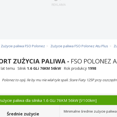
Zużycie paliwa FSO Polonez
Zużycie paliwa FSO Polonez Atu Plus
Zu
ORT ZUŻYCIA PALIWA -
FSO POLONEZ A
 lat temu
Silnik
1.6 GLi 76KM 56kW
Rok produkcji
1998
Polonez to opij. Ile by mu nie wlał tyle spali. Stare Fiaty 125P przy oszczędn
zużycie paliwa dla silnika 1.6 GLi 76KM 56kW
[l/100km]
Minimalne średnie zużycie paliwa
Średnie zużycie