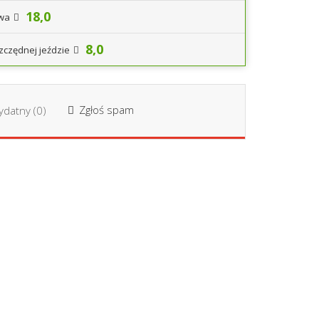
18,0
iwa
8,0
zczędnej jeździe
Zgłoś spam
datny (
0
)