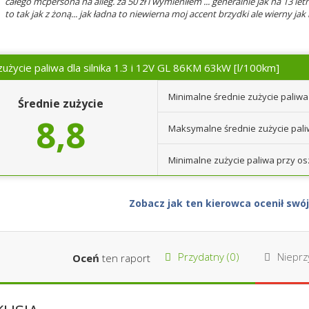
całego mcpersona na alleg. za 50 zł i wymieniłem ... generalnie jak na 13 let
to tak jak z żoną... jak ładna to niewierna moj accent brzydki ale wierny jak
zużycie paliwa dla silnika 1.3 i 12V GL 86KM 63kW
[l/100km]
Minimalne średnie zużycie paliwa
Średnie zużycie
8,8
Maksymalne średnie zużycie pal
Minimalne zużycie paliwa przy os
Zobacz jak ten kierowca ocenił sw
Przydatny (
0
)
Nieprzy
Oceń
ten raport