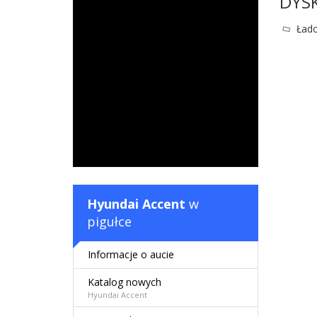
DYS
Łado
Hyundai Accent
w
pigułce
Informacje o aucie
Katalog nowych
Hyundai Accent