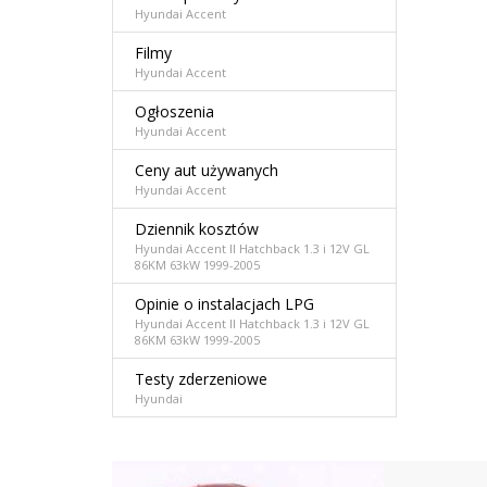
Hyundai Accent
Filmy
Hyundai Accent
Ogłoszenia
Hyundai Accent
Ceny aut używanych
Hyundai Accent
Dziennik kosztów
Hyundai Accent II Hatchback 1.3 i 12V GL
86KM 63kW 1999-2005
Opinie o instalacjach LPG
Hyundai Accent II Hatchback 1.3 i 12V GL
86KM 63kW 1999-2005
Testy zderzeniowe
Hyundai