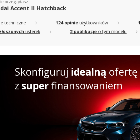
ie przeglądasz
dai Accent II Hatchback
e techniczne
124 opinie
użytkowników
głoszonych
usterek
2 publikacje
o tym modelu
Skonfiguruj
idealną
ofertę
z
super
finansowaniem