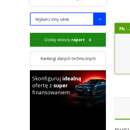
Wybierz inny silnik
Pb
- 
Dodaj własny
raport
Rankingi danych technicznych
Skonfiguruj
idealną
ofertę z
super
finansowaniem