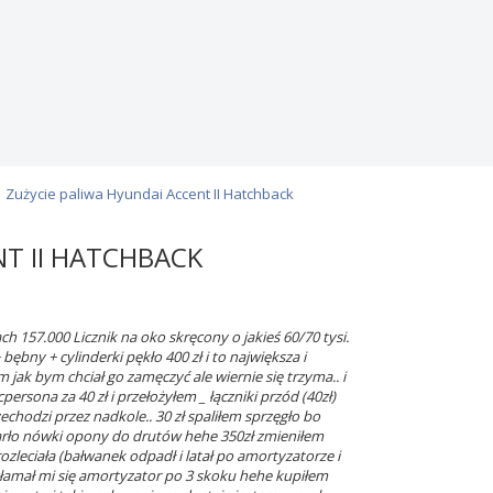
Zużycie paliwa Hyundai Accent II Hatchback
T II HATCHBACK
ach 157.000 Licznik na oko skręcony o jakieś 60/70 tysi.
ębny + cylinderki pękło 400 zł i to największa i
ak bym chciał go zamęczyć ale wiernie się trzyma.. i
ersona za 40 zł i przełożyłem _ łączniki przód (40zł)
hodzi przez nadkole.. 30 zł spaliłem sprzęgło bo
zdarło nówki opony do drutów hehe 350zł zmieniłem
zleciała (bałwanek odpadł i latał po amortyzatorze i
o złamał mi się amortyzator po 3 skoku hehe kupiłem