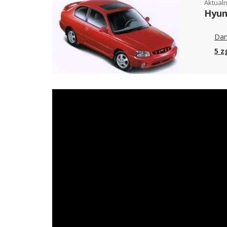
Aktualn
Hyun
Dan
5 z