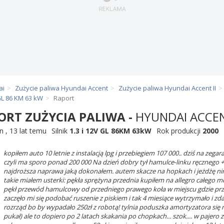
ai
Zużycie paliwa Hyundai Accent
Zużycie paliwa Hyundai Accent II
 GL 86 KM 63 kW
Raport
ORT ZUŻYCIA PALIWA -
HYUNDAI ACCEN
n
,
13 lat temu
Silnik
1.3 i 12V GL 86KM 63kW
Rok produkcji
2000
kopiłem auto 10 letnie z instalacją lpg i przebiegiem 107 000.. dziś na zegar
czyli ma sporo ponad 200 000 Na dzień dobry tył hamulce-linku ręcznego + b
najdroższa naprawa jaką dokonałem. autem skacze na hopkach i jeżdżę nim j
takie miałem usterki: pękła sprężyna przednia kupiłem na allegro całego mcp
pękł przewód hamulcowy od przedniego prawego koła w miejscu gdzie przec
zaczęło mi się podobać ruszenie z piskiem i tak 4 miesiące wytrzymało i 
rozrząd bo by wypadało 250zł z robotą! tylnia poduszka amortyzatora się ro
pukał) ale to dopiero po 2 latach skakania po chopkach... szok.... w pajer