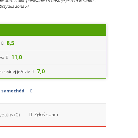
nie auto i takie pałowanie co dostaje jestem w szoku...
 brzydka żona :-)
8,5
11,0
iwa
7,0
zczędnej jeździe
ój samochód
Zgłoś spam
datny (
0
)