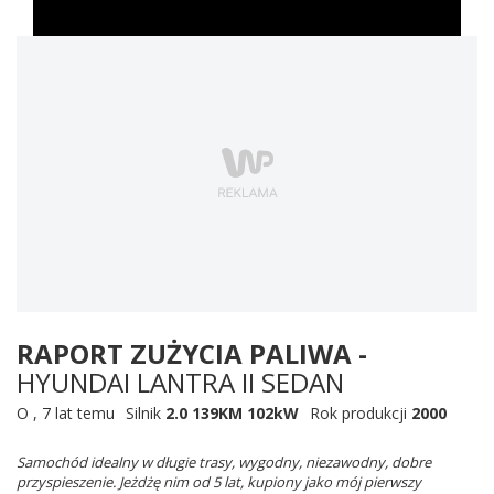
RAPORT ZUŻYCIA PALIWA -
HYUNDAI LANTRA II SEDAN
O
,
7 lat temu
Silnik
2.0 139KM 102kW
Rok produkcji
2000
Samochód idealny w długie trasy, wygodny, niezawodny, dobre
przyspieszenie. Jeżdżę nim od 5 lat, kupiony jako mój pierwszy