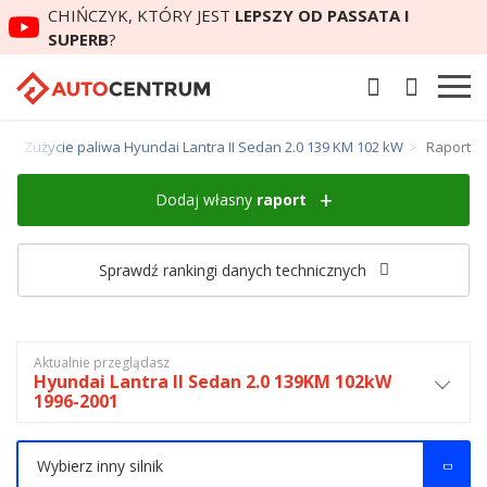
CHIŃCZYK, KTÓRY JEST
LEPSZY OD PASSATA I
SUPERB
?
n
Zużycie paliwa Hyundai Lantra II Sedan 2.0 139 KM 102 kW
Raport
Dodaj własny
raport
Sprawdź rankingi danych technicznych
Aktualnie przeglądasz
Hyundai Lantra II Sedan 2.0 139KM 102kW
1996-2001
Wybierz inny silnik