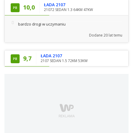
ŁADA 2107
10,0
PB
21072 SEDAN 1.3 64KM 47KW
bardzo drogi w uczymaniu
Dodane
20 lat temu
ŁADA 2107
9,7
PB
2107 SEDAN 1.5 72KM 53KW