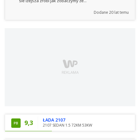
sie lżejsza zrobi jak zobaczymy że...
Dodane
20 lat temu
ŁADA 2107
9,3
PB
2107 SEDAN 1.5 72KM 53KW