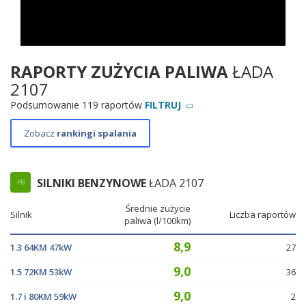
RAPORTY ZUŻYCIA PALIWA
ŁADA
2107
Podsumowanie 119 raportów
FILTRUJ
Zobacz
rankingi spalania
SILNIKI BENZYNOWE
ŁADA 2107
PB
Średnie zużycie
Silnik
Liczba raportów
paliwa (l/100km)
8,9
1.3 64KM 47kW
27
9,0
1.5 72KM 53kW
36
9,0
1.7 i 80KM 59kW
2