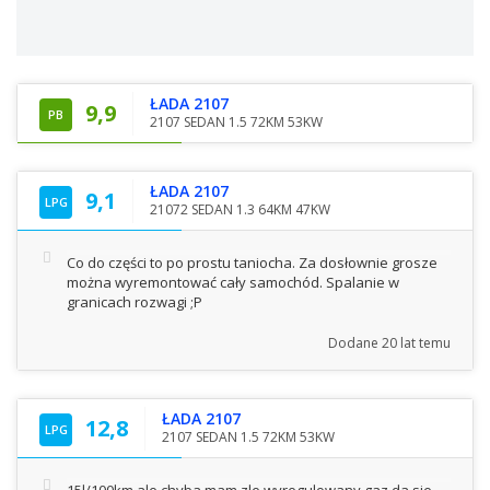
ŁADA 2107
9,9
PB
2107 SEDAN 1.5 72KM 53KW
ŁADA 2107
9,1
LPG
21072 SEDAN 1.3 64KM 47KW
Co do części to po prostu taniocha. Za dosłownie grosze
można wyremontować cały samochód. Spalanie w
granicach rozwagi ;P
Dodane
20 lat temu
ŁADA 2107
12,8
LPG
2107 SEDAN 1.5 72KM 53KW