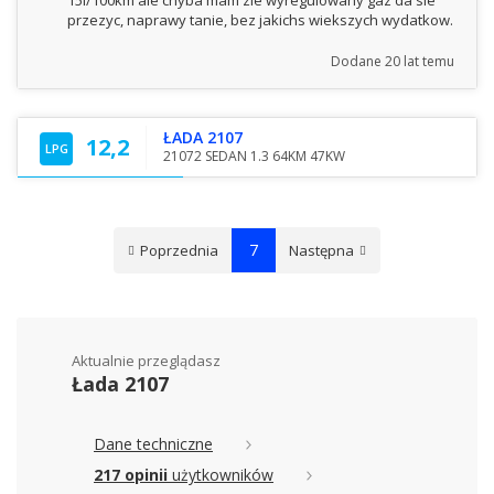
15l/100km ale chyba mam zle wyregulowany gaz da sie
przezyc, naprawy tanie, bez jakichs wiekszych wydatkow.
Dodane
20 lat temu
ŁADA 2107
12,2
LPG
21072 SEDAN 1.3 64KM 47KW
7
Poprzednia
Następna
Aktualnie przeglądasz
Łada 2107
Dane techniczne
217 opinii
użytkowników