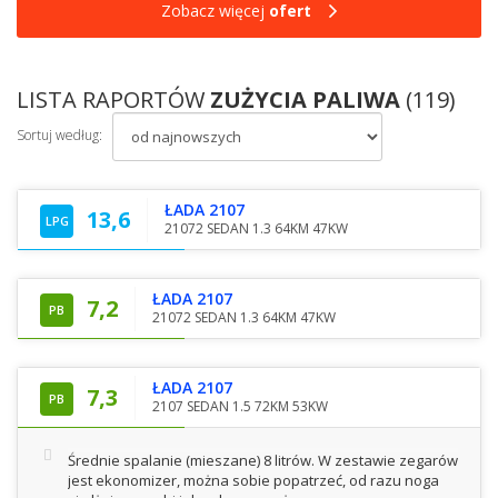
Zobacz więcej
ofert
LISTA RAPORTÓW
ZUŻYCIA PALIWA
(119)
Sortuj według:
ŁADA 2107
13,6
LPG
21072 SEDAN 1.3 64KM 47KW
ŁADA 2107
7,2
PB
21072 SEDAN 1.3 64KM 47KW
ŁADA 2107
7,3
PB
2107 SEDAN 1.5 72KM 53KW
Średnie spalanie (mieszane) 8 litrów. W zestawie zegarów
jest ekonomizer, można sobie popatrzeć, od razu noga