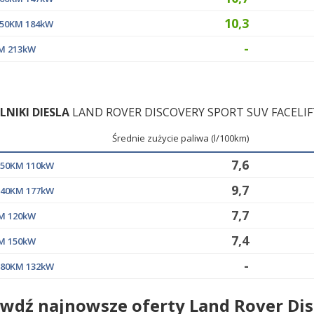
10,3
 250KM 184kW
-
KM 213kW
ILNIKI DIESLA
LAND ROVER DISCOVERY SPORT SUV FACELI
Średnie zużycie paliwa (l/100km)
7,6
 150KM 110kW
9,7
 240KM 177kW
7,7
KM 120kW
7,4
KM 150kW
-
 180KM 132kW
wdź najnowsze oferty Land Rover Dis