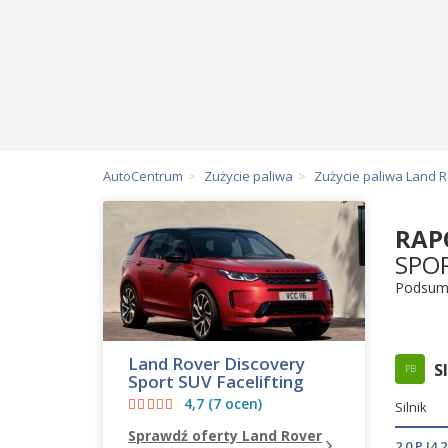
AutoCentrum
Zużycie paliwa
Zużycie paliwa Land 
RAP
SPOR
Podsum
Land Rover Discovery
S
PB
Sport SUV Facelifting
4,7 (7 ocen)
Silnik
Sprawdź oferty Land Rover
2.0 P I4