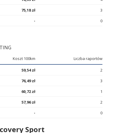
75,18 zł
3
-
0
FTING
Koszt 100km
Liczba raportów
59,54 zł
2
76,49 zł
3
60,72 zł
1
57,96 zł
2
-
0
covery Sport