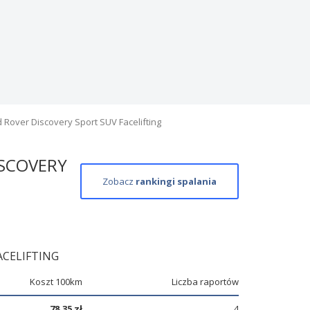
 Rover Discovery Sport SUV Facelifting
SCOVERY
Zobacz
rankingi spalania
ACELIFTING
Koszt 100km
Liczba raportów
78,35 zł
4