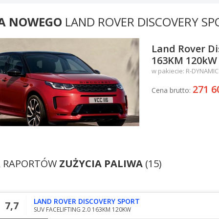
A NOWEGO
LAND ROVER DISCOVERY SP
Land Rover Di
163KM 120kW 
w pakiecie: R-DYNAMIC
271 6
Cena brutto:
A RAPORTÓW
ZUŻYCIA PALIWA
(15)
LAND ROVER DISCOVERY SPORT
7,7
SUV FACELIFTING 2.0 163KM 120KW