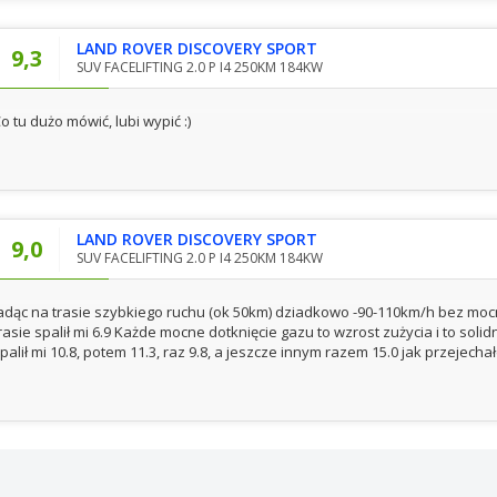
LAND ROVER DISCOVERY SPORT
9,3
SUV FACELIFTING 2.0 P I4 250KM 184KW
o tu dużo mówić, lubi wypić :)
LAND ROVER DISCOVERY SPORT
9,0
SUV FACELIFTING 2.0 P I4 250KM 184KW
adąc na trasie szybkiego ruchu (ok 50km) dziadkowo -90-110km/h bez mo
rasie spalił mi 6.9 Każde mocne dotknięcie gazu to wzrost zużycia i to sol
palił mi 10.8, potem 11.3, raz 9.8, a jeszcze innym razem 15.0 jak przejec