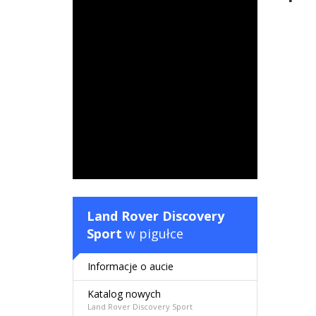
Land Rover Discovery
Sport
w pigułce
Informacje o aucie
Katalog nowych
Land Rover Discovery Sport