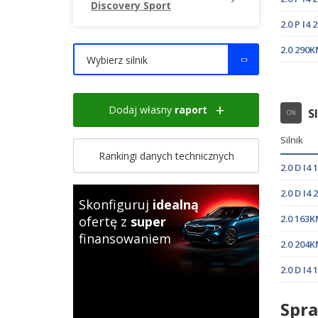
Discovery Sport
2.0 P I4
2.0 290
Wybierz silnik
Dodaj własny
raport
S
ON
Silnik
Rankingi danych technicznych
2.0 D I4
2.0 D I4
Skonfiguruj
idealną
2.0 163
ofertę z
super
finansowaniem
2.0 204
2.0 D I4
Spra