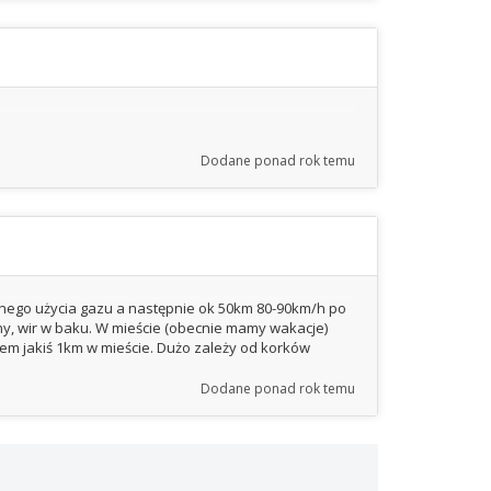
Dodane
ponad rok temu
cnego użycia gazu a następnie ok 50km 80-90km/h po
idny, wir w baku. W mieście (obecnie mamy wakacje)
hałem jakiś 1km w mieście. Dużo zależy od korków
Dodane
ponad rok temu