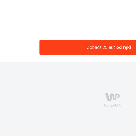
Zobacz 25 aut
od ręki