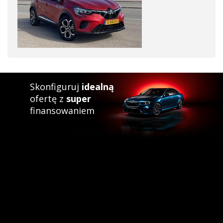
Skonfiguruj
idealną
ofertę z
super
finansowaniem