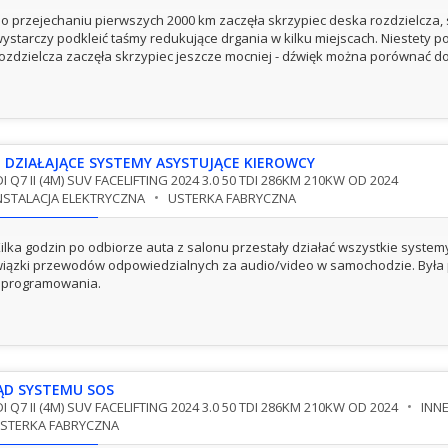
o przejechaniu pierwszych 2000 km zaczęła skrzypiec deska rozdzielcza, 
ystarczy podkleić taśmy redukujące drgania w kilku miejscach. Niestety 
ozdzielcza zaczęła skrzypiec jeszcze mocniej - dźwięk można porównać do
E DZIAŁAJĄCE SYSTEMY ASYSTUJĄCE KIEROWCY
I Q7 II (4M) SUV FACELIFTING 2024 3.0 50 TDI 286KM 210KW OD 2024
NSTALACJA ELEKTRYCZNA
USTERKA FABRYCZNA
ilka godzin po odbiorze auta z salonu przestały działać wszystkie syste
iązki przewodów odpowiedzialnych za audio/video w samochodzie. Była po
oprogramowania.
ĄD SYSTEMU SOS
I Q7 II (4M) SUV FACELIFTING 2024 3.0 50 TDI 286KM 210KW OD 2024
INN
STERKA FABRYCZNA