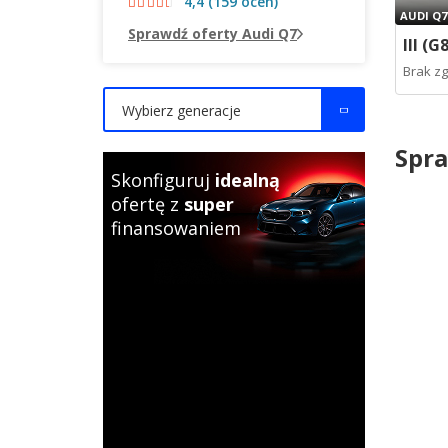
4,4 (159 ocen)
AUDI Q7
Sprawdź oferty Audi Q7
III (G
Brak z
Wybierz generacje
Spra
Skonfiguruj
idealną
ofertę z
super
finansowaniem