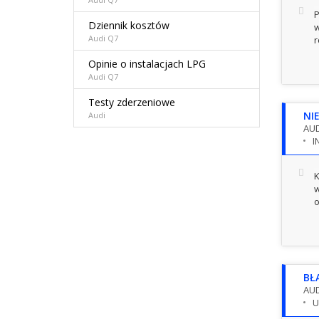
P
Dziennik kosztów
w
Audi Q7
r
Opinie o instalacjach LPG
Audi Q7
Testy zderzeniowe
NI
Audi
AUD
I
K
w
BŁ
AUD
U