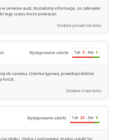
w serwisie audi, dostalismy informacje, ze calkowite
n do tego czasu moze powracac.
Dodane
ponad rok temu
NA
Tak
3
Nie
1
Występowanie usterki:
j się do serwisu. Usterka typowa, prawdopodobnie
y koszt.
Dodane
3 lata temu
Tak
23
Nie
5
Występowanie usterki:
a silniku, chyba z pod pompy, trudno ustalić bo