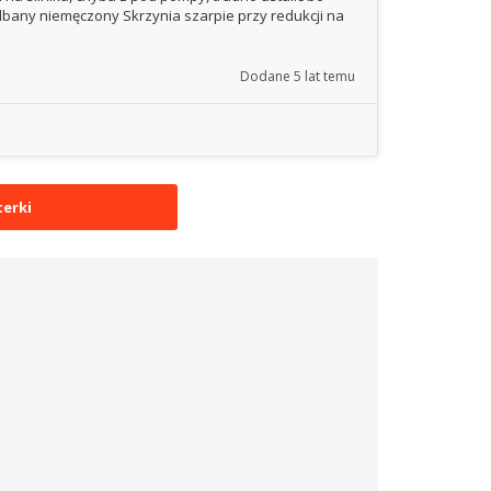
, dbany niemęczony Skrzynia szarpie przy redukcji na
Dodane
5 lat temu
erki