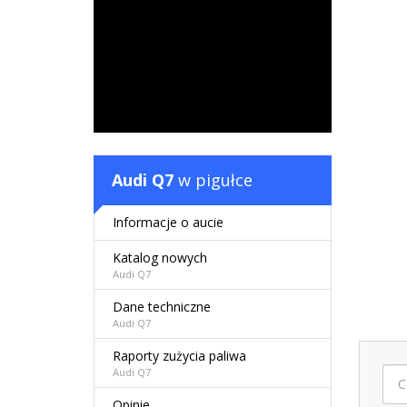
Audi Q7
w pigułce
Informacje o aucie
Katalog nowych
Audi Q7
Dane techniczne
Audi Q7
Raporty zużycia paliwa
Audi Q7
Opinie