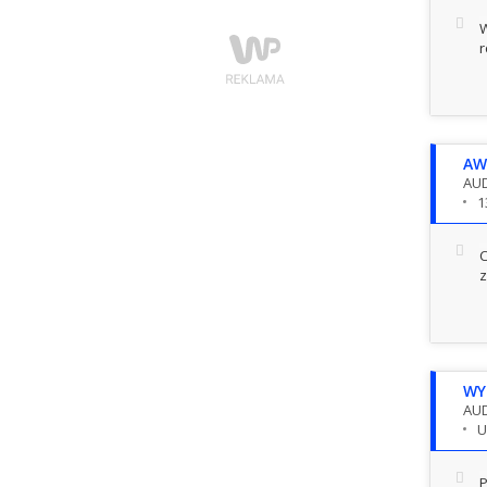
W
r
AW
AUD
1
C
z
WY
AUD
U
P