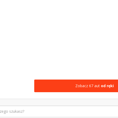
Zobacz 67 aut
od ręki