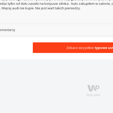
idac tylko od dołu zacieki na korpusie silnika . Auto zakupiłem w salonie
. Więcej audi nie kupie. Nie jest wart takich pieniedzy.
omentarzy
Zobacz wszystkie
typowe ust