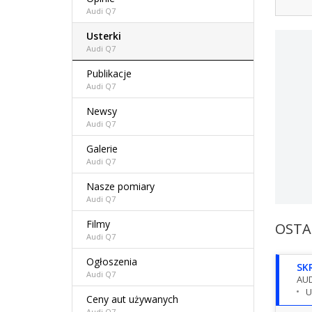
Audi Q7
Usterki
Audi Q7
Publikacje
Audi Q7
Newsy
Audi Q7
Galerie
Audi Q7
Nasze pomiary
Audi Q7
Filmy
OSTA
Audi Q7
Ogłoszenia
SK
Audi Q7
AUD
U
Ceny aut używanych
Audi Q7