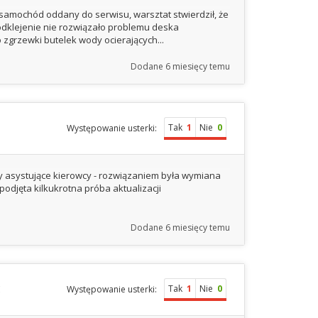
samochód oddany do serwisu, warsztat stwierdził, że
podklejenie nie rozwiązało problemu deska
 zgrzewki butelek wody ocierających...
Dodane
6 miesięcy temu
Tak
1
Nie
0
Występowanie usterki:
my asystujące kierowcy - rozwiązaniem była wymiana
djęta kilkukrotna próba aktualizacji
Dodane
6 miesięcy temu
E
Tak
1
Nie
0
Występowanie usterki: