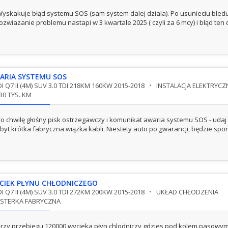
yskakuje błąd systemu SOS (sam system dalej dziala). Po usunieciu bledu 
ozwiazanie problemu nastapi w 3 kwartale 2025 ( czyli za 6 mcy) i błąd te
ARIA SYSTEMU SOS
I Q7 II (4M) SUV 3.0 TDI 218KM 160KW 2015-2018
INSTALACJA ELEKTRYCZ
30 TYS. KM
o chwilę głośny pisk ostrzegawczy i komunikat awaria systemu SOS - uda
byt krótka fabryczna wiązka kabli. Niestety auto po gwarancji, będzie spor
CIEK PŁYNU CHŁODNICZEGO
I Q7 II (4M) SUV 3.0 TDI 272KM 200KW 2015-2018
UKŁAD CHŁODZENIA
STERKA FABRYCZNA
rzy przebiegu 120000 wycieka płyn chlodniczy gdzies pod kolem pasowym n