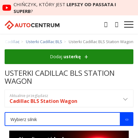
CHIŃCZYK, KTÓRY JEST
LEPSZY OD PASSATA I
SUPERB
?
ki Cadillac
Usterki Cadillac BLS
Usterki Cadillac BLS Station Wagon
Dodaj
usterkę
USTERKI CADILLAC BLS STATION
WAGON
Aktualnie przeglądasz
Cadillac BLS Station Wagon
Wybierz silnik