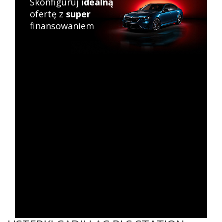
Skonfiguruj
idealną
ofertę z
super
finansowaniem