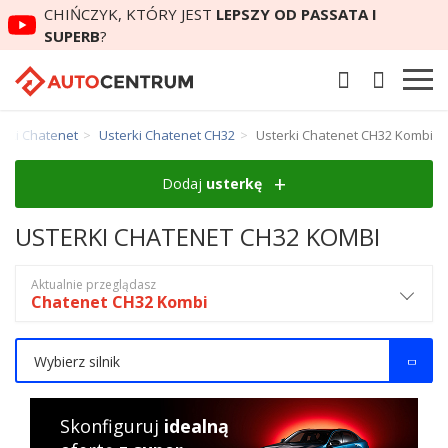
CHIŃCZYK, KTÓRY JEST
LEPSZY OD PASSATA I
SUPERB
?
erki Chatenet
Usterki Chatenet CH32
Usterki Chatenet CH32 Kombi
Dodaj
usterkę
USTERKI CHATENET CH32 KOMBI
Aktualnie przeglądasz
Chatenet CH32 Kombi
Wybierz silnik
Skonfiguruj
idealną