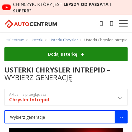
CHIŃCZYK, KTÓRY JEST
LEPSZY OD PASSATA I
SUPERB
?
AutoCentrum
Usterki
Usterki Chrysler
Usterki Chrysler Intrepid
Dodaj
usterkę
USTERKI CHRYSLER INTREPID
–
WYBIERZ GENERACJĘ
Aktualnie przeglądasz
Chrysler Intrepid
Wybierz generacje