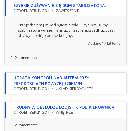
SZYBKIE ZUŻYWANIE SIĘ GUM STABILIZATORA.
CITROEN BERLINGO I
ZAWIESZENIE
Przejechałem już Berlingiem około 60 tys. km, gumy
stabilizatora wymieniłem już 3 razy i nadszedł już czas,
aby wymienić je po raz kolejny....
Dodane
17 lat temu
2 komentarze
UTRATA KONTROLI NAD AUTEM PRZY
PRĘDKOŚCIACH POWYŻEJ 120KM/H.
CITROEN BERLINGO I
UKŁAD KIEROWNICZY
TRUDNY W OBSŁUDZE DŻOJSTIK POD KIEROWNICĄ
CITROEN BERLINGO I
WNĘTRZE
2 komentarze