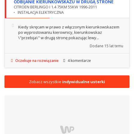
ODBIJANIE KIERUNKOWSKAZU W DRUGĄ STRONE
CITROEN BERLINGO I 1.4 75KM 55KW 1996-2011
INSTALACJA ELEKTRYCZNA
Kiedy skręcam w prawo z włączonym kierunkowskazem
po wyprostowaniu kierownicy, kierunkowskaz
\"przebija\" w drugą stronę pokazując lewy...
Dodane
15 lat temu
Oczekuje na rozwiązanie
4 komentarze
Zobacz wszystkie
indywidualne usterki