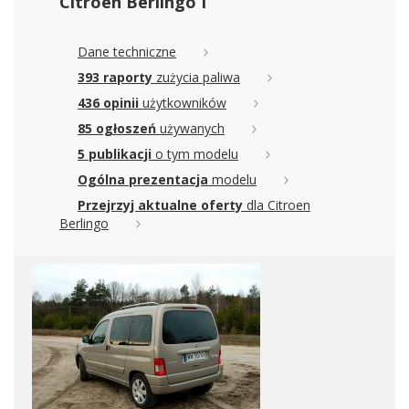
Citroen Berlingo I
Dane techniczne
393 raporty
zużycia paliwa
436 opinii
użytkowników
85 ogłoszeń
używanych
5 publikacji
o tym modelu
Ogólna prezentacja
modelu
Przejrzyj aktualne oferty
dla Citroen
Berlingo