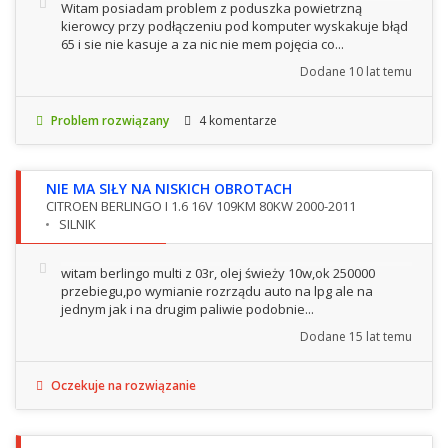
Witam posiadam problem z poduszka powietrzną
kierowcy przy podłączeniu pod komputer wyskakuje błąd
65 i sie nie kasuje a za nic nie mem pojęcia co...
Dodane
10 lat temu
Problem rozwiązany
4 komentarze
NIE MA SIŁY NA NISKICH OBROTACH
CITROEN BERLINGO I 1.6 16V 109KM 80KW 2000-2011
SILNIK
witam berlingo multi z 03r, olej świeży 10w,ok 250000
przebiegu,po wymianie rozrządu auto na lpg ale na
jednym jak i na drugim paliwie podobnie...
Dodane
15 lat temu
Oczekuje na rozwiązanie