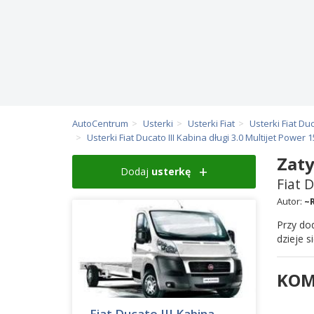
AutoCentrum
Usterki
Usterki Fiat
Usterki Fiat Du
Usterki Fiat Ducato III Kabina długi 3.0 Multijet Power
Zaty
Dodaj
usterkę
Fiat 
Autor:
~
Przy do
dzieje 
KOM
Fiat Ducato III Kabina