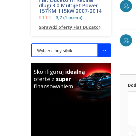
długi 3.0 Multijet Power
157KM 115kW 2007-2014
3,7 (1 ocena)
Sprawdź oferty Fiat Ducato
Wybierz inny silnik
Skonfiguruj
idealną
ofertę z
super
Dod
finansowaniem