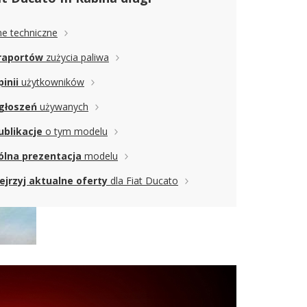
e techniczne
raportów
zużycia paliwa
pinii
użytkowników
głoszeń
używanych
ublikacje
o tym modelu
lna prezentacja
modelu
ejrzyj aktualne oferty
dla Fiat Ducato