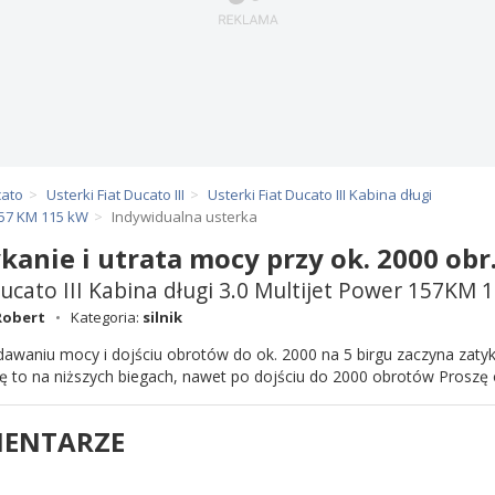
cato
Usterki Fiat Ducato III
Usterki Fiat Ducato III Kabina długi
 157 KM 115 kW
Indywidualna usterka
kanie i utrata mocy przy ok. 2000 obr.
Ducato III Kabina długi 3.0 Multijet Power 157KM
Robert
Kategoria:
silnik
dawaniu mocy i dojściu obrotów do ok. 2000 na 5 birgu zaczyna zatyk
się to na niższych biegach, nawet po dojściu do 2000 obrotów Proszę 
ENTARZE