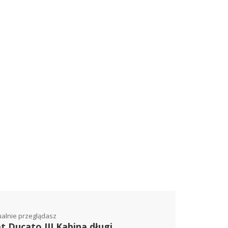
ualnie przeglądasz
at Ducato III Kabina długi