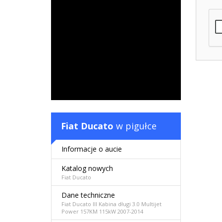
Fiat Ducato
w pigułce
Informacje o aucie
Katalog nowych
Fiat Ducato
Dane techniczne
Fiat Ducato III Kabina długi 3.0 Multijet
Power 157KM 115kW 2007-2014