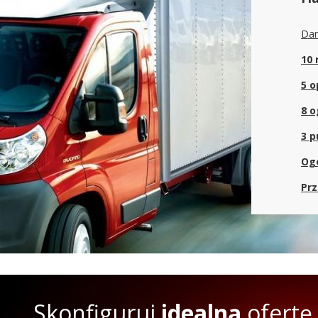
Dan
10 
5 o
8 o
3 p
Ogó
Prz
Skonfiguruj
idealną
ofertę