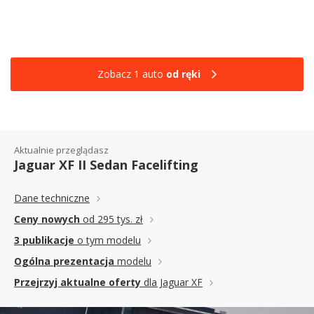
Zobacz 1 auto
od ręki
Aktualnie przeglądasz
Jaguar XF II Sedan Facelifting
Dane techniczne
Ceny nowych
od 295 tys. zł
3 publikacje
o tym modelu
Ogólna prezentacja
modelu
Przejrzyj aktualne oferty
dla Jaguar XF