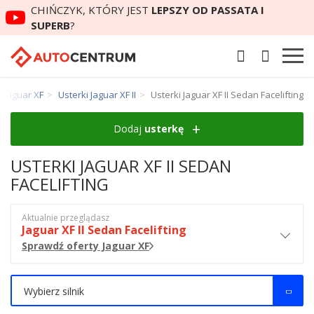
CHIŃCZYK, KTÓRY JEST
LEPSZY OD PASSATA I
SUPERB
?
i Jaguar XF
Usterki Jaguar XF II
Usterki Jaguar XF II Sedan Facelifting
Dodaj
usterkę
USTERKI JAGUAR XF II SEDAN
FACELIFTING
Aktualnie przeglądasz
Jaguar XF II Sedan Facelifting
Sprawdź oferty Jaguar XF
Wybierz silnik