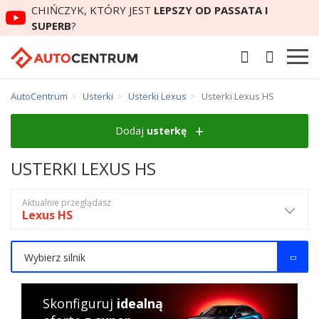
CHIŃCZYK, KTÓRY JEST
LEPSZY OD PASSATA I
SUPERB
?
AutoCentrum
Usterki
Usterki Lexus
Usterki Lexus HS
Dodaj
usterkę
USTERKI LEXUS HS
Aktualnie przeglądasz
Lexus HS
Wybierz silnik
Skonfiguruj
idealną