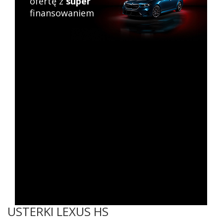
ofertę z
super
finansowaniem
USTERKI LEXUS HS