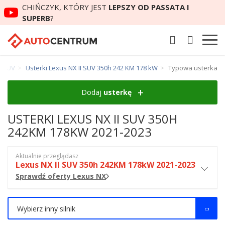
CHIŃCZYK, KTÓRY JEST
LEPSZY OD PASSATA I
SUPERB
?
I SUV
Usterki Lexus NX II SUV 350h 242 KM 178 kW
Typowa usterka
Dodaj
usterkę
USTERKI LEXUS NX II SUV 350H
242KM 178KW 2021-2023
Aktualnie przeglądasz
Lexus NX II SUV 350h 242KM 178kW 2021-2023
Sprawdź oferty Lexus NX
Wybierz inny silnik