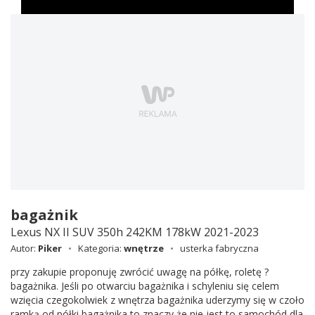
bagażnik
Lexus NX II SUV 350h 242KM 178kW 2021-2023
Autor:
Piker
Kategoria:
wnętrze
usterka fabryczna
przy zakupie proponuję zwrócić uwagę na półkę, roletę ?
bagażnika. Jeśli po otwarciu bagażnika i schyleniu się celem
wzięcia czegokolwiek z wnętrza bagażnika uderzymy się w czoło
ramką od półki bagażnika to znaczy,że nie jest to samochód dla