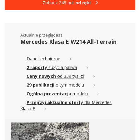
Zobacz 248 aut
od ręki
Aktualnie przeglądasz
Mercedes Klasa E W214 All-Terrain
Dane techniczne
2 raporty
zużycia paliwa
Ceny nowych
od 339 tys. zł
29 publikacji
o tym modelu
Ogólna prezentacja
modelu
Przejrzyj aktualne oferty
dla Mercedes
Klasa E