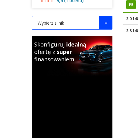
4,6 (1 ocena)
PB
3.0 1
Wybierz silnik
3.8 1
Skonfiguruj
idealną
ofertę z
super
finansowaniem