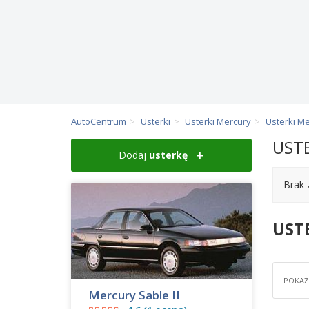
AutoCentrum
Usterki
Usterki Mercury
Usterki M
USTE
Dodaj
usterkę
Brak 
UST
POKAŻ 
Mercury Sable II