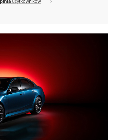
pinia
użytkowników