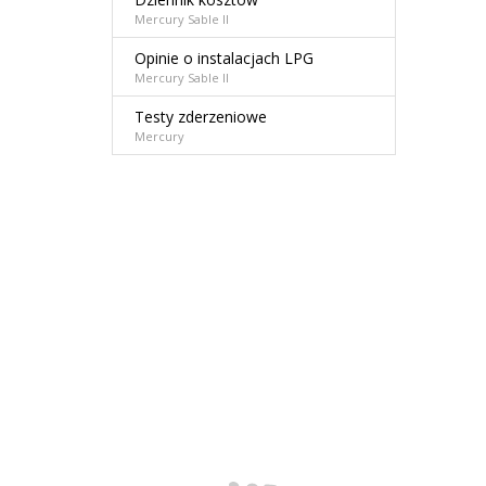
Mercury Sable II
Opinie o instalacjach LPG
Mercury Sable II
Testy zderzeniowe
Mercury