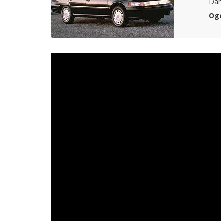
Dan
Ogó