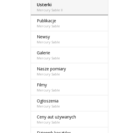
Usterki
Mercury Sable II
Publikacje
Mercury Sable
Newsy
Mercury Sable
Galerie
Mercury Sable
Nasze pomiary
Mercury Sable
Filmy
Mercury Sable
Ogłoszenia
Mercury Sable
Ceny aut używanych
Mercury Sable
Dziennik kosztów