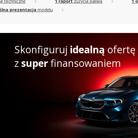
e techniczne
1 raport
zużycia paliwa
1 o
lna prezentacja
modelu
Skonfiguruj
idealną
ofertę
z
super
finansowaniem