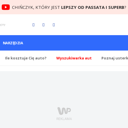
CHIŃCZYK, KTÓRY JEST
LEPSZY OD PASSATA I SUPERB
?
cyjny
NARZĘDZIA
Ile
kosztuje Cię
auto?
Wyszukiwarka aut
Poznaj uster