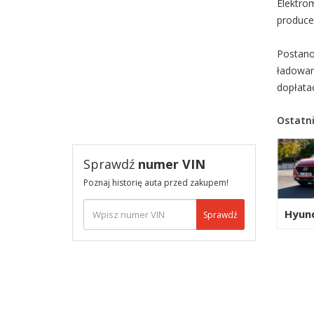
Elektro
produce
Postano
ładowan
dopłata
Ostatni
Sprawdź
numer VIN
Poznaj historię auta przed zakupem!
Hyun
Sprawdź