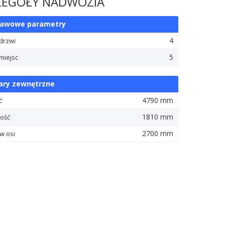
ZEGÓŁY NADWOZIA
tawowe parametry
4
 drzwi
5
miejsc
ry zewnętrzne
4790 mm
ć
1810 mm
ość
2700 mm
w osi