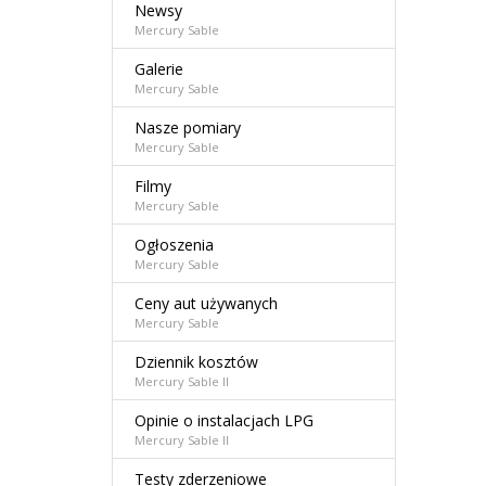
Newsy
Mercury Sable
Galerie
Mercury Sable
Nasze pomiary
Mercury Sable
Filmy
Mercury Sable
Ogłoszenia
Mercury Sable
Ceny aut używanych
Mercury Sable
Dziennik kosztów
Mercury Sable II
Opinie o instalacjach LPG
Mercury Sable II
Testy zderzeniowe