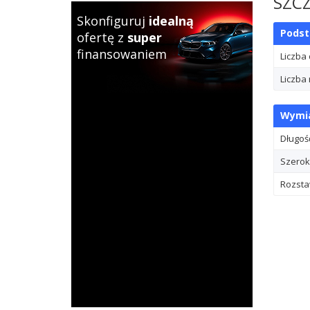
SZC
Skonfiguruj
idealną
Pods
ofertę z
super
finansowaniem
Liczba
Liczba 
Wymia
Długoś
Szerok
Rozsta