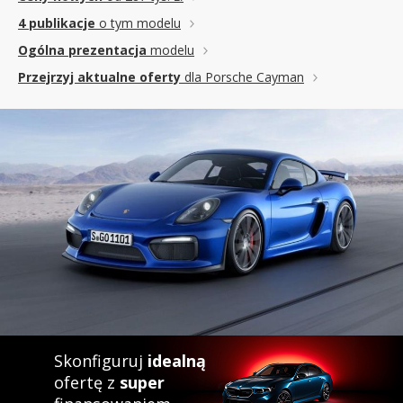
4 publikacje
o tym modelu
Ogólna prezentacja
modelu
Przejrzyj aktualne oferty
dla Porsche Cayman
Skonfiguruj
idealną
ofertę z
super