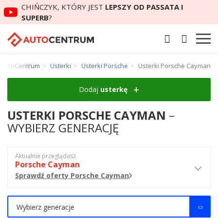
CHIŃCZYK, KTÓRY JEST
LEPSZY OD PASSATA I
SUPERB
?
AutoCentrum
Usterki
Usterki Porsche
Usterki Porsche Cayman
Dodaj
usterkę
USTERKI PORSCHE CAYMAN
–
WYBIERZ GENERACJĘ
Aktualnie przeglądasz
Porsche Cayman
Sprawdź oferty Porsche Cayman
Wybierz generacje