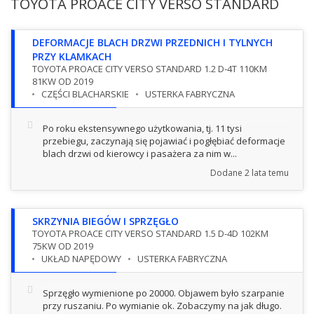
TOYOTA PROACE CITY VERSO STANDARD
DEFORMACJE BLACH DRZWI PRZEDNICH I TYLNYCH
PRZY KLAMKACH
TOYOTA PROACE CITY VERSO STANDARD 1.2 D-4T 110KM
81KW OD 2019
CZĘŚCI BLACHARSKIE
USTERKA FABRYCZNA
Po roku ekstensywnego użytkowania, tj. 11 tysi
przebiegu, zaczynają się pojawiać i pogłębiać deformacje
blach drzwi od kierowcy i pasażera za nim w...
Dodane
2 lata temu
SKRZYNIA BIEGÓW I SPRZĘGŁO
TOYOTA PROACE CITY VERSO STANDARD 1.5 D-4D 102KM
75KW OD 2019
UKŁAD NAPĘDOWY
USTERKA FABRYCZNA
Sprzęgło wymienione po 20000. Objawem było szarpanie
przy ruszaniu. Po wymianie ok. Zobaczymy na jak długo.