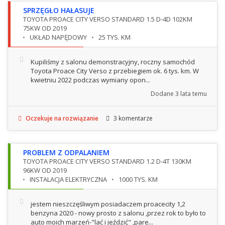
SPRZĘGŁO HAŁASUJE
TOYOTA PROACE CITY VERSO STANDARD 1.5 D-4D 102KM
75KW OD 2019
UKŁAD NAPĘDOWY
25 TYS. KM
Kupiliśmy z salonu demonstracyjny, roczny samochód
Toyota Proace City Verso z przebiegiem ok. 6 tys. km. W
kwietniu 2022 podczas wymiany opon...
Dodane
3 lata temu
Oczekuje na rozwiązanie
3 komentarze
PROBLEM Z ODPALANIEM
TOYOTA PROACE CITY VERSO STANDARD 1.2 D-4T 130KM
96KW OD 2019
INSTALACJA ELEKTRYCZNA
1000 TYS. KM
jestem nieszczęśliwym posiadaczem proacecity 1,2
benzyna 2020 - nowy prosto z salonu ,przez rok to było to
auto moich marzeń-"lać i jeździć" ,pare...