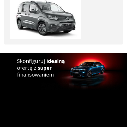
Skonfiguruj
idealną
ofertę z
super
finansowaniem