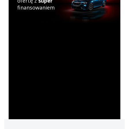
ofertę z
super
finansowaniem