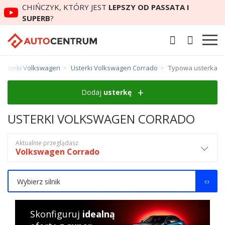
CHIŃCZYK, KTÓRY JEST
LEPSZY OD PASSATA I
SUPERB
?
Usterki Volkswagen
Usterki Volkswagen Corrado
Typowa usterka
Dodaj
usterkę
USTERKI VOLKSWAGEN CORRADO
Aktualnie przeglądasz
Volkswagen Corrado
Wybierz silnik
Skonfiguruj
idealną