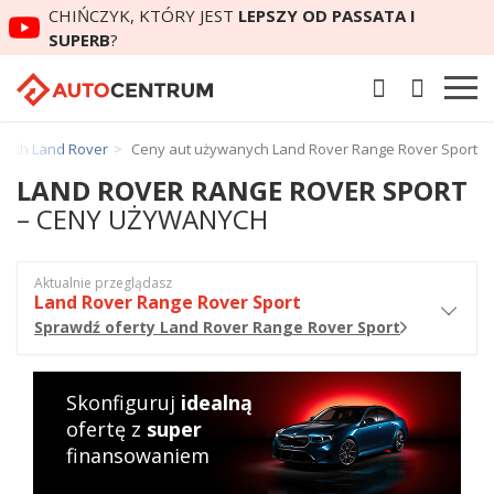
CHIŃCZYK, KTÓRY JEST
LEPSZY OD PASSATA I
SUPERB
?
nych Land Rover
Ceny aut używanych Land Rover Range Rover Sport
LAND ROVER RANGE ROVER SPORT
– CENY UŻYWANYCH
Aktualnie przeglądasz
Land Rover Range Rover Sport
Sprawdź oferty Land Rover Range Rover Sport
Skonfiguruj
idealną
ofertę z
super
finansowaniem