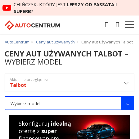
CHIŃCZYK, KTÓRY JEST
LEPSZY OD PASSATA I
SUPERB
?
AutoCentrum
Ceny aut używanych
Ceny aut używanych Talbot
CENY AUT UŻYWANYCH TALBOT
–
WYBIERZ MODEL
Aktualnie przeglądasz
Talbot
Wybierz model
Skonfiguruj
idealną
ofertę z
super
finansowaniem