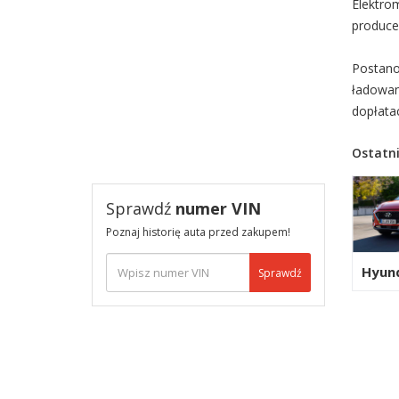
Elektro
produce
Postano
ładowan
dopłata
Ostatni
Sprawdź
numer VIN
Poznaj historię auta przed zakupem!
Hyun
Sprawdź