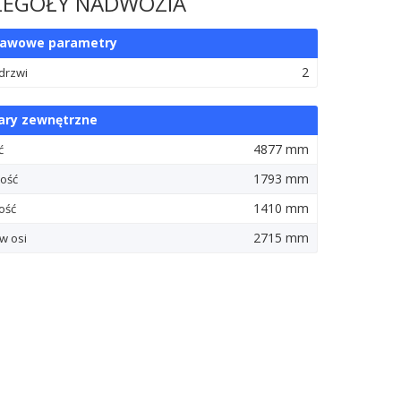
ZEGÓŁY NADWOZIA
tawowe parametry
2
 drzwi
ry zewnętrzne
4877 mm
ć
1793 mm
ość
1410 mm
ość
2715 mm
w osi