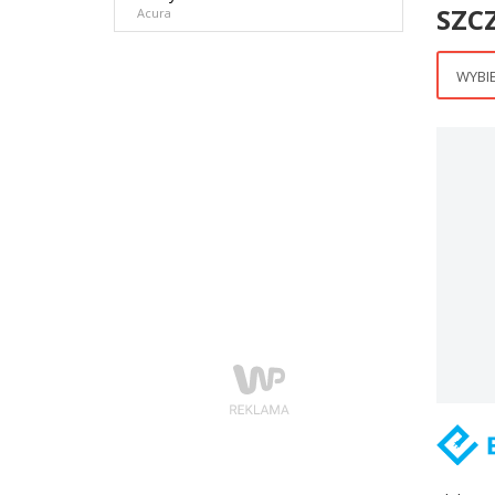
SZC
Acura