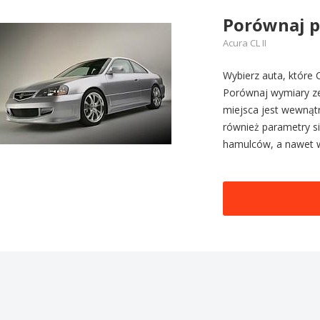
Porównaj 
Acura CL II
Wybierz auta, które C
Porównaj wymiary zew
miejsca jest wewnątr
również parametry sil
hamulców, a nawet 