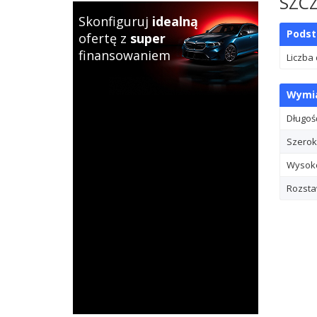
SZC
Skonfiguruj
idealną
Pods
ofertę z
super
finansowaniem
Liczba
Wymia
Długoś
Szerok
Wysok
Rozsta