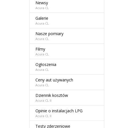
Newsy
Acura CL
Galerie
Acura CL
Nasze pomiary
Acura CL
Filmy
Acura CL
Ogłoszenia
Acura CL
Ceny aut używanych
Acura CL
Dziennik kosztów
Acura CL II
Opinie o instalacjach LPG
Acura CL II
Testy zderzeniowe