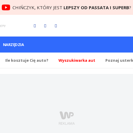
CHIŃCZYK, KTÓRY JEST
LEPSZY OD PASSATA I SUPERB
?
cyjny
NARZĘDZIA
Ile
kosztuje Cię
auto?
Wyszukiwarka aut
Poznaj uster