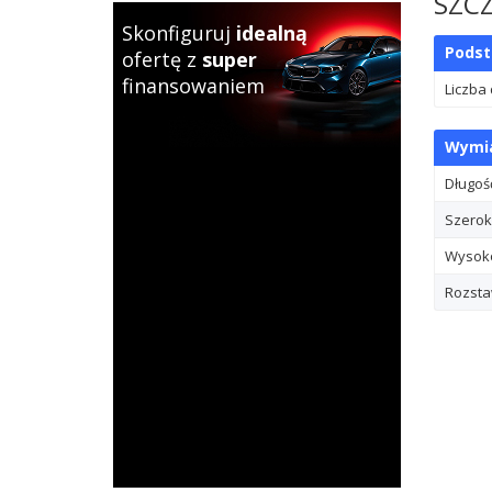
SZC
Skonfiguruj
idealną
Pods
ofertę z
super
finansowaniem
Liczba
Wymia
Długoś
Szerok
Wysok
Rozsta