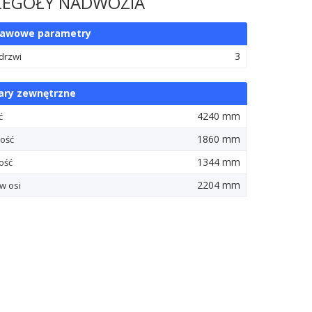
ZEGÓŁY NADWOZIA
tawowe parametry
3
 drzwi
ry zewnętrzne
4240 mm
ć
1860 mm
ość
1344 mm
ość
2204 mm
w osi