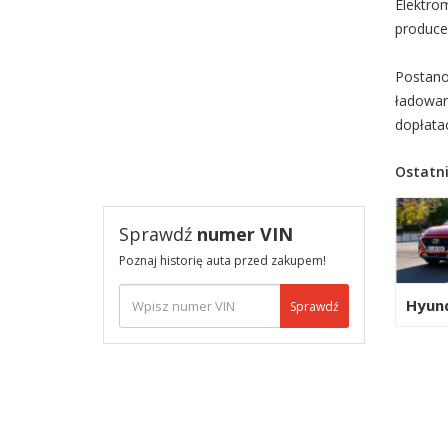
Elektro
produce
Postano
ładowan
dopłata
Ostatni
Sprawdź
numer VIN
Poznaj historię auta przed zakupem!
Hyun
Sprawdź