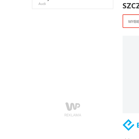
SZC
Audi