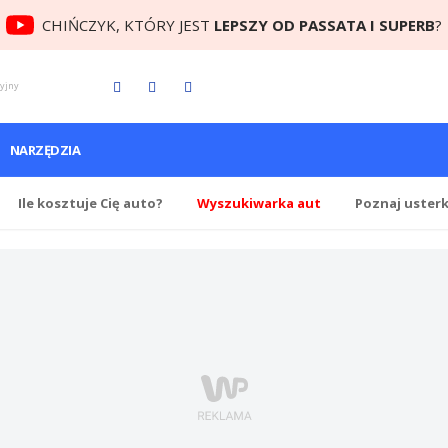
CHIŃCZYK, KTÓRY JEST
LEPSZY OD PASSATA I SUPERB
?
cyjny
NARZĘDZIA
Ile
kosztuje Cię
auto?
Wyszukiwarka aut
Poznaj uster