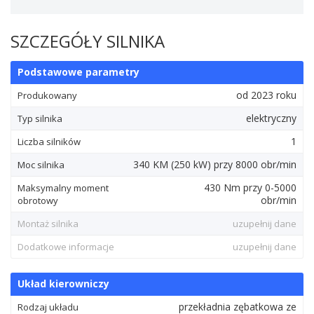
SZCZEGÓŁY SILNIKA
Podstawowe parametry
od 2023 roku
Produkowany
elektryczny
Typ silnika
1
Liczba silników
340
KM
(250
kW
) przy 8000 obr/min
Moc silnika
430
Nm
przy 0-5000
Maksymalny moment
obr/min
obrotowy
Montaż silnika
uzupełnij dane
Dodatkowe informacje
uzupełnij dane
Układ kierowniczy
przekładnia zębatkowa ze
Rodzaj układu