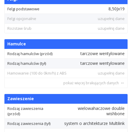
8,50Jx19
Felgi podstawowe
Felgi opcjonalne
uzupełnij dane
Rozstaw śrub
uzupełnij dane
Hamulce
tarczowe wentylowane
Rodzaj hamulców (przód)
tarczowe wentylowane
Rodzaj hamulców (tył)
Hamowanie (100 do 0km/h) z ABS
uzupełnij dane
pokaż więcej brakujących danych
Zawieszenie
wielowahaczowe double
Rodzaj zawieszenia
wishbone
(przód)
system o architekturze Multilink
Rodzaj zawieszenia (tył)