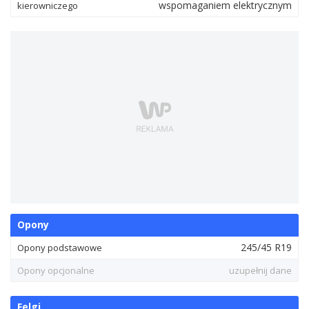
wspomaganiem elektrycznym
kierowniczego
Opony
245/45 R19
Opony podstawowe
Opony opcjonalne
uzupełnij dane
Felgi