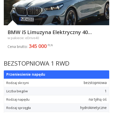
BMW i5 Limuzyna Elektryczny 40
83.9kWh 340KM 250kW od 2023
w pakiecie: eDrive40
345 000
PLN
Cena brutto:
BEZSTOPNIOWA 1 RWD
Przeniesienie napędu
bezstopniowa
Rodzaj skrzyni
1
Liczba biegów
na tylną oś
Rodzaj napędu
hydrokinetyczne
Rodzaj sprzęgła