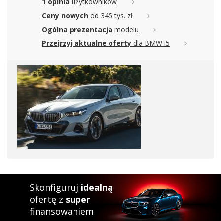
1 opinia
użytkowników
Ceny nowych
od 345 tys. zł
Ogólna prezentacja
modelu
Przejrzyj aktualne oferty
dla BMW i5
Skonfiguruj
idealną
ofertę z
super
finansowaniem