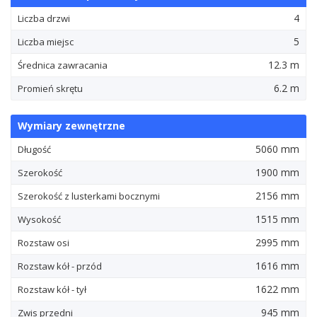
4
Liczba drzwi
5
Liczba miejsc
12.3 m
Średnica zawracania
6.2 m
Promień skrętu
Wymiary zewnętrzne
5060 mm
Długość
1900 mm
Szerokość
2156 mm
Szerokość z lusterkami bocznymi
1515 mm
Wysokość
2995 mm
Rozstaw osi
1616 mm
Rozstaw kół - przód
1622 mm
Rozstaw kół - tył
945 mm
Zwis przedni