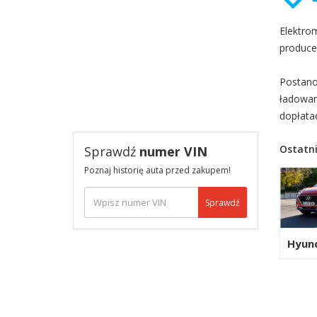
Elektro
produce
Postano
ładowan
dopłata
Ostatni
Sprawdź
numer VIN
Poznaj historię auta przed zakupem!
Sprawdź
Hyun