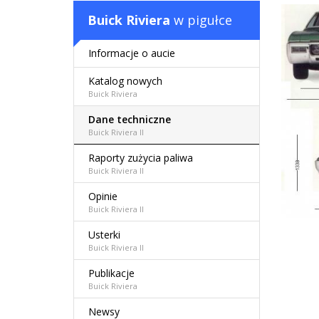
Buick Riviera
w pigułce
Informacje o aucie
Katalog nowych
Buick Riviera
Dane techniczne
Buick Riviera II
Raporty zużycia paliwa
Buick Riviera II
Opinie
Buick Riviera II
Usterki
Buick Riviera II
Publikacje
Buick Riviera
Newsy