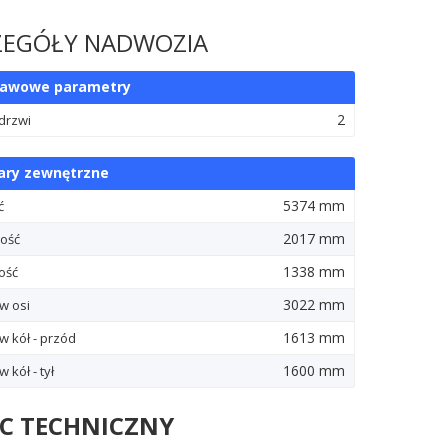
ZEGÓŁY NADWOZIA
tawowe parametry
2
 drzwi
ry zewnętrzne
5374 mm
ć
2017 mm
ość
1338 mm
ość
3022 mm
w osi
1613 mm
w kół - przód
1600 mm
 kół - tył
IC TECHNICZNY