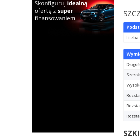
Skonfiguruj
idealną
ofertę z
super
SZC
finansowaniem
Pods
Liczba
Wymia
Długoś
Szerok
Wysok
Rozsta
Rozsta
Rozstaw
SZK