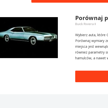
Porównaj 
Buick Riviera II
Wybierz auta, które C
Porównaj wymiary zew
miejsca jest wewnątr
również parametry sil
hamulców, a nawet 