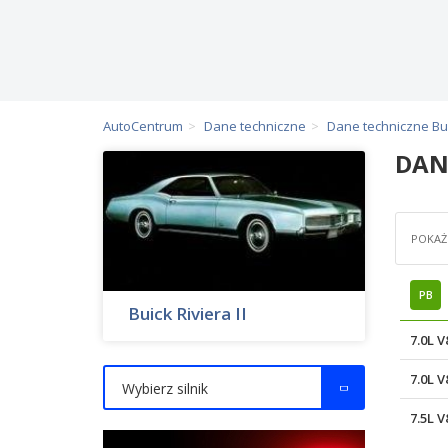
AutoCentrum
Dane techniczne
Dane techniczne Bu
DAN
POKAŻ 
PB
Buick Riviera II
7.0L 
7.0L 
Wybierz silnik
7.5L 