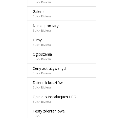
Buick Riviera
Galerie
Buick Riviera
Nasze pomiary
Buick Riviera
Filmy
Buick Riviera
Ogłoszenia
Buick Riviera
Ceny aut używanych
Buick Riviera
Dziennik kosztów
Buick Riviera II
Opinie o instalacjach LPG
Buick Riviera II
Testy zderzeniowe
Buick