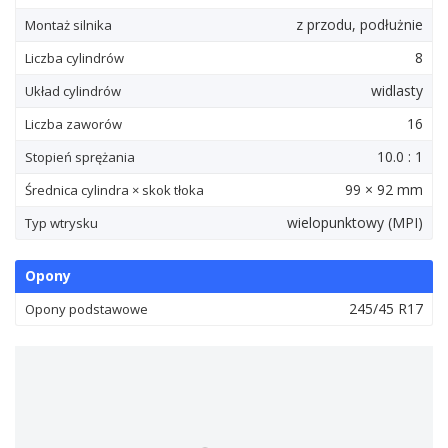
z przodu, podłużnie
Montaż silnika
8
Liczba cylindrów
widlasty
Układ cylindrów
16
Liczba zaworów
10.0 : 1
Stopień sprężania
99 × 92 mm
Średnica cylindra × skok tłoka
wielopunktowy (MPI)
Typ wtrysku
Opony
245/45 R17
Opony podstawowe