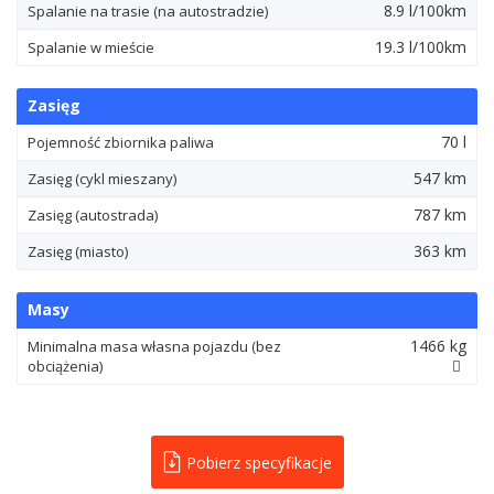
8.9 l/100km
Spalanie na trasie (na autostradzie)
19.3 l/100km
Spalanie w mieście
Zasięg
70 l
Pojemność zbiornika paliwa
547 km
Zasięg (cykl mieszany)
787 km
Zasięg (autostrada)
363 km
Zasięg (miasto)
Masy
1466 kg
Minimalna masa własna pojazdu (bez
obciążenia)
Pobierz specyfikacje