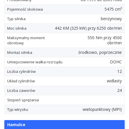
5475 cm³
Pojemność skokowa
benzynowy
Typ silnika
442
KM
(325
kW
) przy 6250 obr/min
Moc silnika
550
Nm
przy 4500
Maksymalny moment
obr/min
obrotowy
środkowo, poprzecznie
Montaż silnika
DOHC
Umiejscowienie wałka rozrządu
12
Liczba cylindrów
widlasty
Układ cylindrów
24
Liczba zaworów
Stopień sprężania
wielopunktowy (MPI)
Typ wtrysku
Hamulce