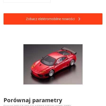
Zobacz elektromobilne nowości
Porównaj parametry
Ferrari 360 GT 360 GT 442KM 325kW (1999-2005)