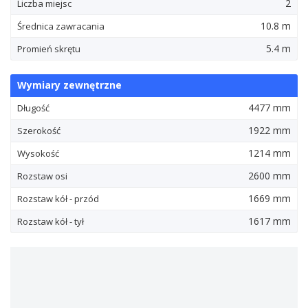
2
Liczba miejsc
10.8 m
Średnica zawracania
5.4 m
Promień skrętu
Wymiary zewnętrzne
4477 mm
Długość
1922 mm
Szerokość
1214 mm
Wysokość
2600 mm
Rozstaw osi
1669 mm
Rozstaw kół - przód
1617 mm
Rozstaw kół - tył