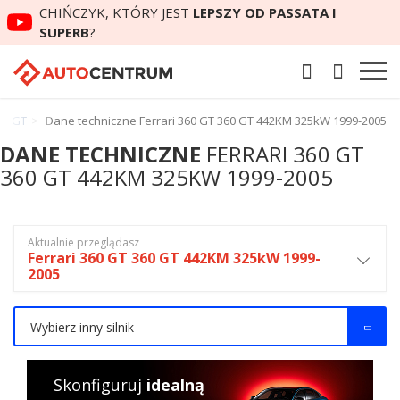
CHIŃCZYK, KTÓRY JEST
LEPSZY OD PASSATA I
SUPERB
?
60 GT
Dane techniczne Ferrari 360 GT 360 GT 442KM 325kW 1999-2005
DANE TECHNICZNE
FERRARI 360 GT
360 GT 442KM 325KW 1999-2005
Aktualnie przeglądasz
Ferrari 360 GT 360 GT 442KM 325kW 1999-
2005
Wybierz inny silnik
Skonfiguruj
idealną