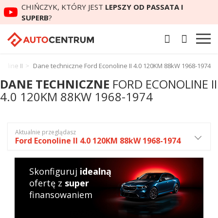
CHIŃCZYK, KTÓRY JEST
LEPSZY OD PASSATA I
SUPERB
?
oline II
Dane techniczne Ford Econoline II 4.0 120KM 88kW 1968-1974
DANE TECHNICZNE
FORD ECONOLINE II
4.0 120KM 88KW 1968-1974
Aktualnie przeglądasz
Ford Econoline II 4.0 120KM 88kW 1968-1974
Skonfiguruj
idealną
ofertę z
super
finansowaniem