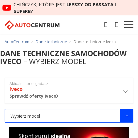
CHIŃCZYK, KTÓRY JEST
LEPSZY OD PASSATA I
SUPERB
?
AutoCentrum
Dane techniczne
Dane techniczne Iveco
DANE TECHNICZNE SAMOCHODÓW
IVECO
– WYBIERZ MODEL
Aktualnie przeglądasz
Iveco
Sprawdź oferty Iveco
Wybierz model
Skonfiguruj
idealną