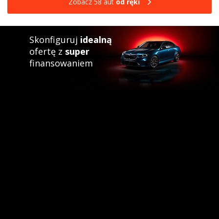
Zobacz 58 aut
od ręki
Skonfiguruj
idealną
ofertę z
super
finansowaniem