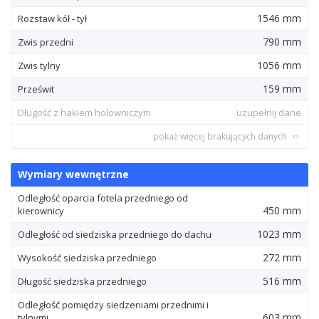
1546 mm
Rozstaw kół - tył
790 mm
Zwis przedni
1056 mm
Zwis tylny
159 mm
Prześwit
Długość z hakiem holowniczym
uzupełnij dane
pokaż więcej brakujących danych
Wymiary wewnętrzne
Odległość oparcia fotela przedniego od
450 mm
kierownicy
1023 mm
Odległość od siedziska przedniego do dachu
272 mm
Wysokość siedziska przedniego
516 mm
Długość siedziska przedniego
Odległość pomiędzy siedzeniami przednimi i
603 mm
tylnymi