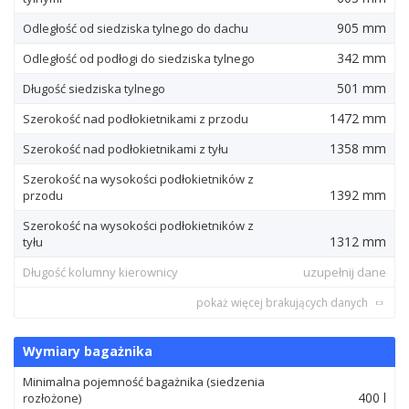
905 mm
Odległość od siedziska tylnego do dachu
342 mm
Odległość od podłogi do siedziska tylnego
501 mm
Długość siedziska tylnego
1472 mm
Szerokość nad podłokietnikami z przodu
1358 mm
Szerokość nad podłokietnikami z tyłu
Szerokość na wysokości podłokietników z
1392 mm
przodu
Szerokość na wysokości podłokietników z
1312 mm
tyłu
Długość kolumny kierownicy
uzupełnij dane
pokaż więcej brakujących danych
Wymiary bagażnika
Minimalna pojemność bagażnika (siedzenia
400 l
rozłożone)