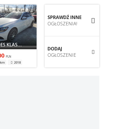
SPRAWDŹ INNE
OGŁOSZENIA!
MERCEDES KLASA C W205 2018
DODAJ
00
OGŁOSZENIE
PLN
 km
2018