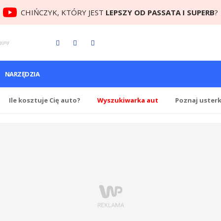
CHIŃCZYK, KTÓRY JEST
LEPSZY OD PASSATA I SUPERB
?
cyjny
NARZĘDZIA
Ile
kosztuje Cię
auto?
Wyszukiwarka aut
Poznaj uster