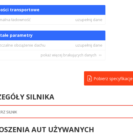
ości transportowe
malna ładowność
uzupełnij dane
tałe parametry
czalne obciążenie dachu
uzupełnij dane
pokaż więcej brakujących danych
Pobierz specyfikacje
ZEGÓŁY SILNIKA
OSZENIA AUT UŻYWANYCH