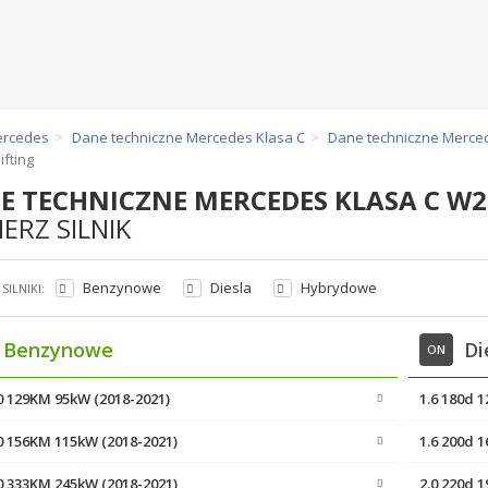
ercedes
Dane techniczne Mercedes Klasa C
Dane techniczne Merce
fting
E TECHNICZNE MERCEDES KLASA C W2
ERZ SILNIK
Benzynowe
Diesla
Hybrydowe
SILNIKI:
Benzynowe
Di
ON
60 129KM 95kW (2018-2021)
1.6 180d 
80 156KM 115kW (2018-2021)
1.6 200d 
00 333KM 245kW (2018-2021)
2.0 220d 