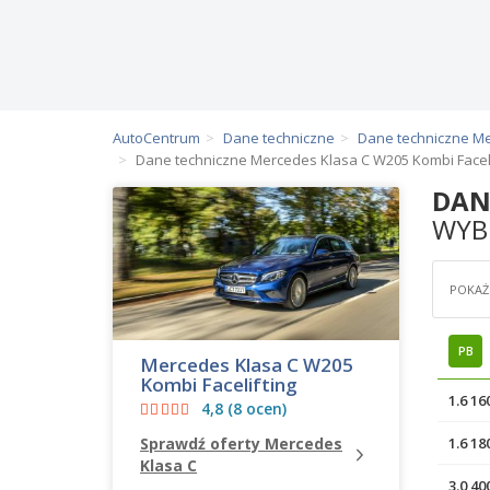
AutoCentrum
Dane techniczne
Dane techniczne M
Dane techniczne Mercedes Klasa C W205 Kombi Faceli
DAN
WYBI
POKAŻ 
PB
Mercedes Klasa C W205
Kombi Facelifting
1.6 1
4,8 (8 ocen)
Sprawdź oferty Mercedes
1.6 1
Klasa C
3.0 4