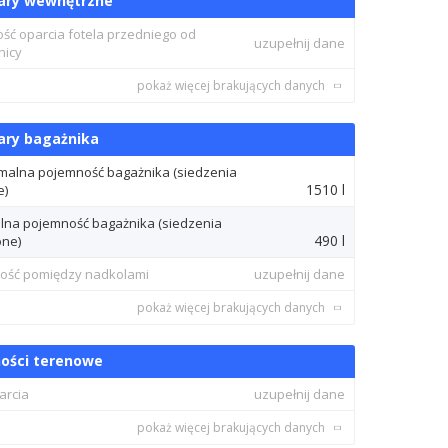
ary wewnętrzne
ość oparcia fotela przedniego od
uzupełnij dane
nicy
pokaż więcej brakujących danych
ry bagażnika
alna pojemność bagażnika (siedzenia
1510 l
e)
lna pojemność bagażnika (siedzenia
490 l
one)
ość pomiędzy nadkolami
uzupełnij dane
pokaż więcej brakujących danych
ości terenowe
arcia
uzupełnij dane
pokaż więcej brakujących danych