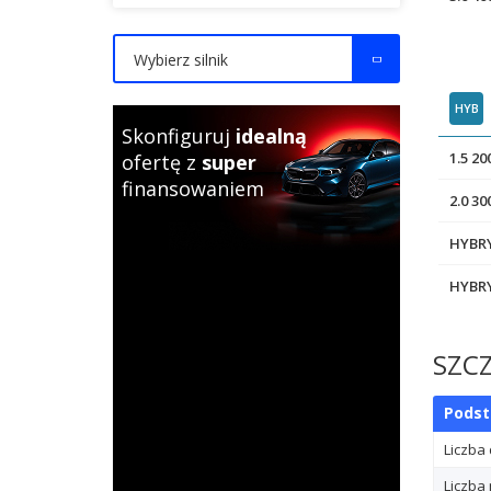
Wybierz silnik
HYB
Skonfiguruj
idealną
1.5 2
ofertę z
super
finansowaniem
2.0 3
HYBRY
HYBRY
SZC
Pods
Liczba
Liczba 