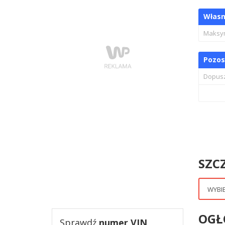
Własn
Maksy
Pozos
Dopusz
SZC
OGŁ
Sprawdź
numer VIN