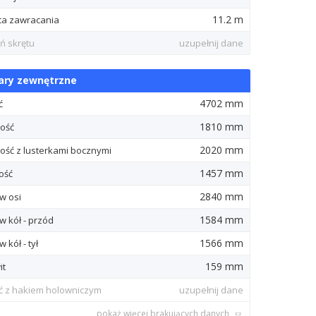
11.2 m
ca zawracania
ń skrętu
uzupełnij dane
ry zewnętrzne
4702 mm
ć
1810 mm
ość
2020 mm
ość z lusterkami bocznymi
1457 mm
ość
2840 mm
w osi
1584 mm
w kół - przód
1566 mm
 kół - tył
159 mm
it
ć z hakiem holowniczym
uzupełnij dane
pokaż więcej brakujących danych