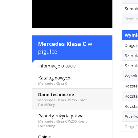
Średni
Promie
Wymia
Mercedes Klasa C
w
Długoś
pigułce
Szerok
Informacje o aucie
Szerok
Wysok
Katalog nowych
Mercedes Klasa C
Rozsta
Dane techniczne
Rozsta
Mercedes Klasa C W205 Kombi
Facelifting
Rozstaw
Raporty zużycia paliwa
Prześw
Mercedes Klasa C W205 Kombi
Facelifting
Długoś
Opinie