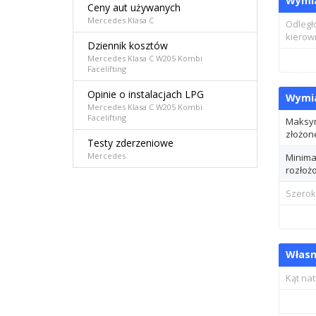
Wymi
Ceny aut używanych
Mercedes Klasa C
Odległ
kierow
Dziennik kosztów
Mercedes Klasa C W205 Kombi
Facelifting
Opinie o instalacjach LPG
Wymia
Mercedes Klasa C W205 Kombi
Facelifting
Maksym
złożon
Testy zderzeniowe
Mercedes
Minima
rozłoż
Szerok
Własn
Kąt nat