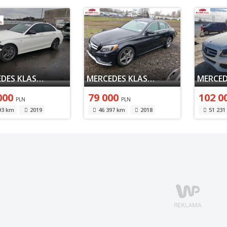
MERCEDES KLASA C W205 2019
MERCEDES KLASA C W205 2018
000
79 000
102 0
PLN
PLN
93 km
2019
46 397 km
2018
51 231