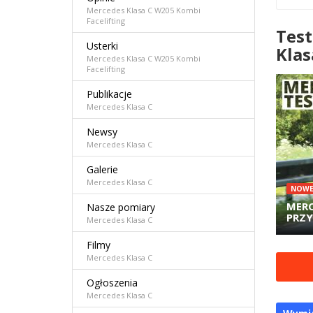
Mercedes Klasa C W205 Kombi
Facelifting
Test
Usterki
Klas
Mercedes Klasa C W205 Kombi
Facelifting
Publikacje
Mercedes Klasa C
Newsy
Mercedes Klasa C
Galerie
Mercedes Klasa C
NOW
MERC
Nasze pomiary
PRZY
Mercedes Klasa C
Filmy
Mercedes Klasa C
Ogłoszenia
Mercedes Klasa C