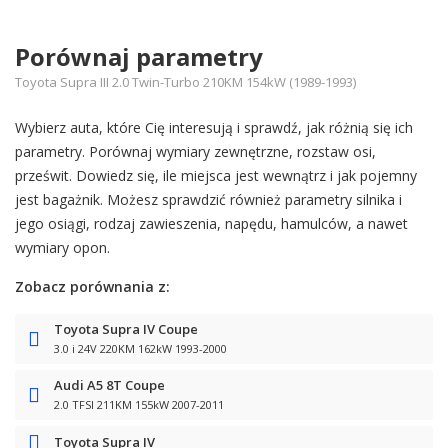
Porównaj parametry
Toyota Supra III 2.0 Twin-Turbo 210KM 154kW (1989-1993)
Wybierz auta, które Cię interesują i sprawdź, jak różnią się ich
parametry. Porównaj wymiary zewnętrzne, rozstaw osi,
prześwit. Dowiedz się, ile miejsca jest wewnątrz i jak pojemny
jest bagażnik. Możesz sprawdzić również parametry silnika i
jego osiągi, rodzaj zawieszenia, napędu, hamulców, a nawet
wymiary opon.
Zobacz porównania z:
Toyota Supra IV Coupe
3.0 i 24V 220KM 162kW 1993-2000
Audi A5 8T Coupe
2.0 TFSI 211KM 155kW 2007-2011
Toyota Supra IV