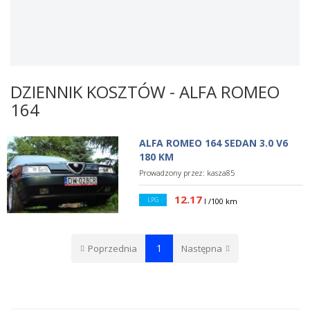
DZIENNIK KOSZTÓW - ALFA ROMEO
164
ALFA ROMEO 164 SEDAN 3.0 V6
180 KM
Prowadzony przez:
kasza85
12.17
LPG
l /100 km
1
Poprzednia
Następna