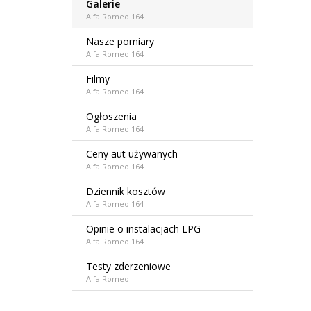
Galerie
Alfa Romeo 164
Nasze pomiary
Alfa Romeo 164
Filmy
Alfa Romeo 164
Ogłoszenia
Alfa Romeo 164
Ceny aut używanych
Alfa Romeo 164
Dziennik kosztów
Alfa Romeo 164
Opinie o instalacjach LPG
Alfa Romeo 164
Testy zderzeniowe
Alfa Romeo