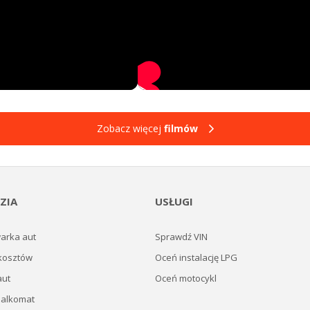
Zobacz więcej
filmów
ZIA
USŁUGI
arka aut
Sprawdź VIN
kosztów
Oceń instalację LPG
aut
Oceń motocykl
 alkomat