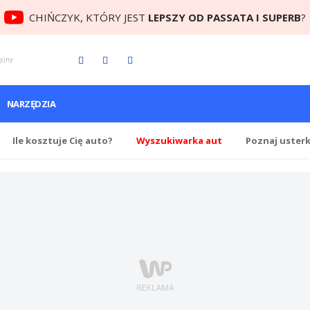
CHIŃCZYK, KTÓRY JEST
LEPSZY OD PASSATA I SUPERB
?
cyjny
NARZĘDZIA
Ile
kosztuje Cię
auto?
Wyszukiwarka aut
Poznaj uster