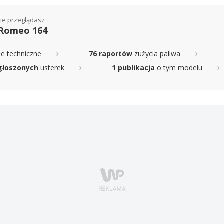
ie przeglądasz
 Romeo 164
e techniczne
76 raportów
zużycia paliwa
głoszonych
usterek
1 publikacja
o tym modelu