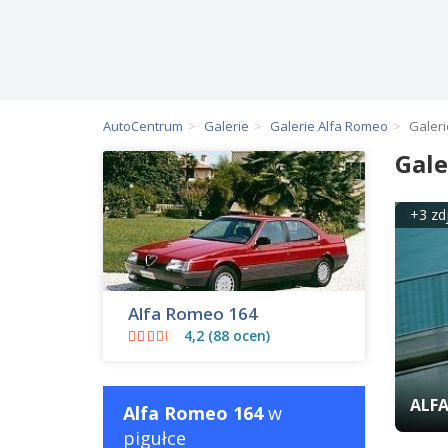
AutoCentrum
Galerie
Galerie Alfa Romeo
Galeri
Gale
+3 zd
Alfa Romeo 164
4,2 (88 ocen)
ALFA
Alfa Romeo 164
w
pigułce