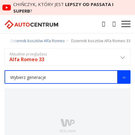
CHIŃCZYK, KTÓRY JEST
LEPSZY OD PASSATA I
SUPERB
?
tów
Dziennik kosztów Alfa Romeo
Dziennik kosztów Alfa Romeo 33
Aktualnie przeglądasz
Alfa Romeo 33
Wybierz generacje