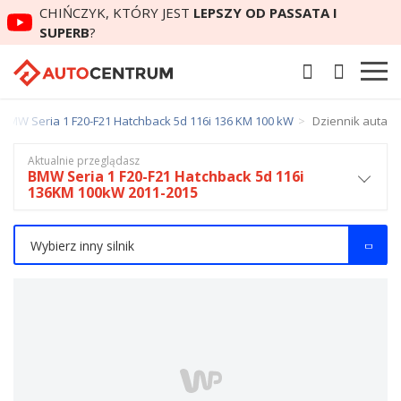
CHIŃCZYK, KTÓRY JEST
LEPSZY OD PASSATA I
SUPERB
?
 BMW Seria 1 F20-F21 Hatchback 5d 116i 136 KM 100 kW
Dziennik auta
Aktualnie przeglądasz
BMW Seria 1 F20-F21 Hatchback 5d 116i
136KM 100kW 2011-2015
Wybierz inny silnik