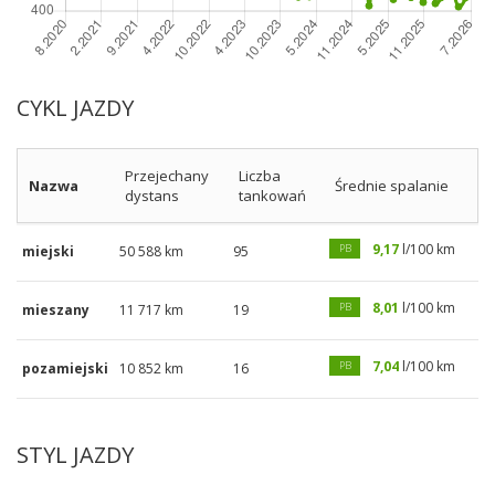
CYKL JAZDY
Przejechany
Liczba
Nazwa
Średnie spalanie
dystans
tankowań
9,17
l/100 km
PB
miejski
50 588 km
95
8,01
l/100 km
PB
mieszany
11 717 km
19
7,04
l/100 km
PB
pozamiejski
10 852 km
16
STYL JAZDY