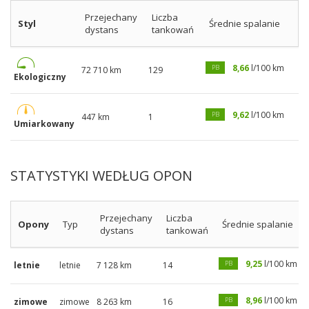
Przejechany
Liczba
Styl
Średnie spalanie
dystans
tankowań
8,66
l/100 km
PB
72 710 km
129
Ekologiczny
9,62
l/100 km
PB
447 km
1
Umiarkowany
STATYSTYKI WEDŁUG OPON
Przejechany
Liczba
Opony
Typ
Średnie spalanie
dystans
tankowań
9,25
l/100 km
PB
letnie
letnie
7 128 km
14
8,96
l/100 km
PB
zimowe
zimowe
8 263 km
16