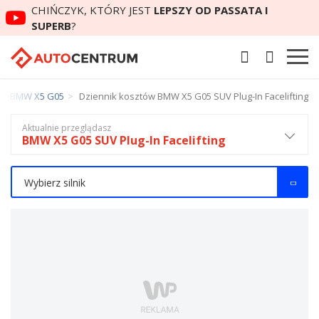
CHIŃCZYK, KTÓRY JEST
LEPSZY OD PASSATA I
SUPERB
?
tów BMW X5 G05
Dziennik kosztów BMW X5 G05 SUV Plug-In Facelifting
Aktualnie przeglądasz
BMW X5 G05 SUV Plug-In Facelifting
Wybierz silnik