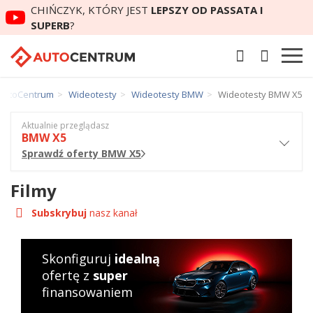
CHIŃCZYK, KTÓRY JEST
LEPSZY OD PASSATA I
SUPERB
?
AutoCentrum
Wideotesty
Wideotesty BMW
Wideotesty BMW X5
Aktualnie przeglądasz
BMW X5
Sprawdź oferty BMW X5
Filmy
Subskrybuj
nasz kanał
Skonfiguruj
idealną
ofertę z
super
finansowaniem