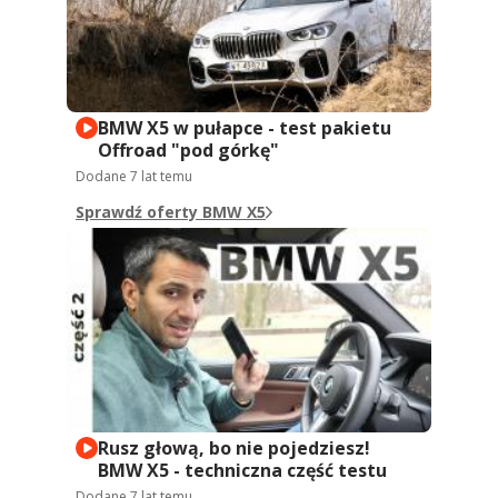
BMW X5 w pułapce - test pakietu
Offroad "pod górkę"
Dodane
7 lat temu
Sprawdź oferty BMW X5
Rusz głową, bo nie pojedziesz!
BMW X5 - techniczna część testu
Dodane
7 lat temu