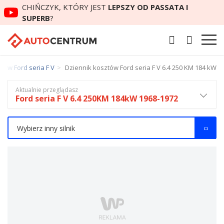
CHIŃCZYK, KTÓRY JEST
LEPSZY OD PASSATA I
SUPERB
?
tów Ford seria F V
Dziennik kosztów Ford seria F V 6.4 250 KM 184 kW
Aktualnie przeglądasz
Ford seria F V 6.4 250KM 184kW 1968-1972
Wybierz inny silnik