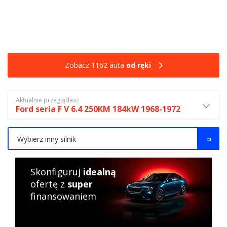
Zobacz 1162 auta
od ręki
Aktualnie przeglądasz
Ford seria F V 6.4 250KM 184kW 1968-1972
Wybierz inny silnik
Skonfiguruj
idealną
ofertę z
super
finansowaniem