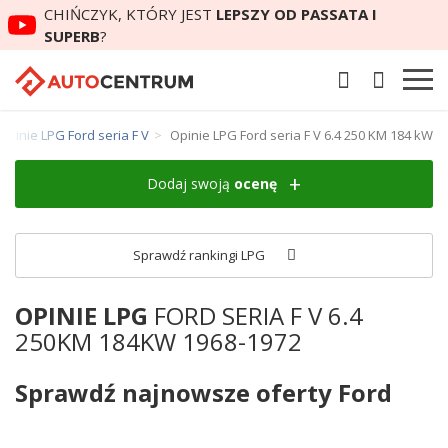
CHIŃCZYK, KTÓRY JEST
LEPSZY OD PASSATA I
SUPERB
?
Opinie LPG Ford seria F V
Opinie LPG Ford seria F V 6.4 250 KM 184 kW
Dodaj swoją
ocenę
Sprawdź rankingi LPG
OPINIE LPG
FORD SERIA F V 6.4
250KM 184KW 1968-1972
Sprawdź najnowsze oferty Ford