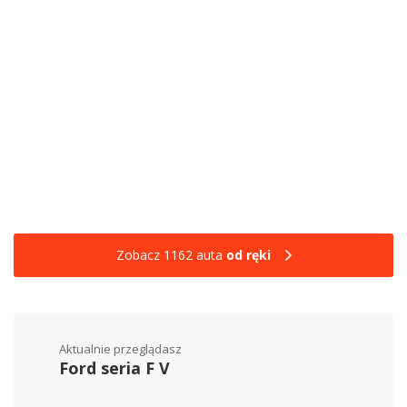
Zobacz 1162 auta
od ręki
Aktualnie przeglądasz
Ford seria F V