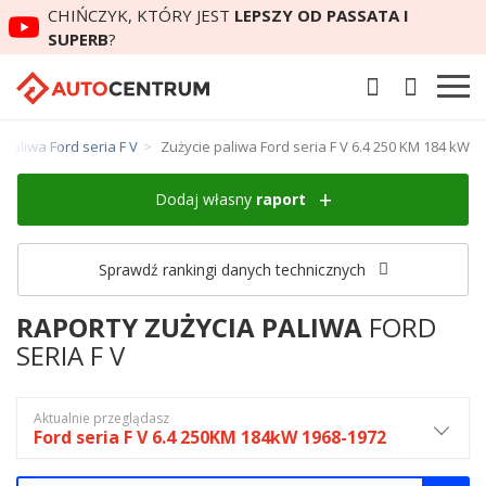
CHIŃCZYK, KTÓRY JEST
LEPSZY OD PASSATA I
SUPERB
?
 paliwa Ford seria F V
Zużycie paliwa Ford seria F V 6.4 250 KM 184 kW
Dodaj własny
raport
Sprawdź rankingi danych technicznych
RAPORTY ZUŻYCIA PALIWA
FORD
SERIA F V
Aktualnie przeglądasz
Ford seria F V 6.4 250KM 184kW 1968-1972